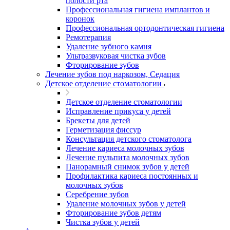
полости рта
Профессиональная гигиена имплантов и
коронок
Профессиональная ортодонтическая гигиена
Ремотерапия
Удаление зубного камня
Ультразвуковая чистка зубов
Фторирование зубов
Лечение зубов под наркозом, Седация
Детское отделение стоматологии
Детское отделение стоматологии
Исправление прикуса у детей
Брекеты для детей
Герметизация фиссур
Консультация детского стоматолога
Лечение кариеса молочных зубов
Лечение пульпита молочных зубов
Панорамный снимок зубов у детей
Профилактика кариеса постоянных и
молочных зубов
Серебрение зубов
Удаление молочных зубов у детей
Фторирование зубов детям
Чистка зубов у детей