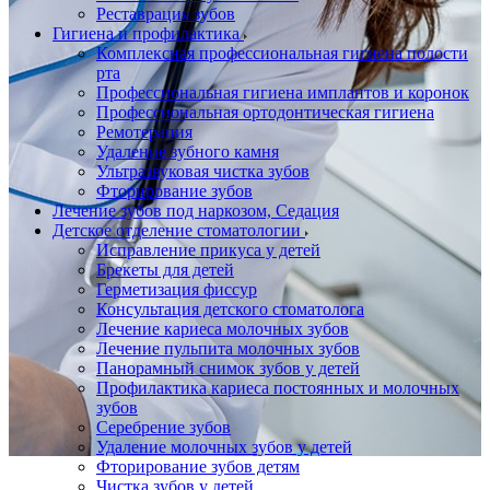
Реставрация зубов
Гигиена и профилактика
Комплексная профессиональная гигиена полости
рта
Профессиональная гигиена имплантов и коронок
Профессиональная ортодонтическая гигиена
Ремотерапия
Удаление зубного камня
Ультразвуковая чистка зубов
Фторирование зубов
Лечение зубов под наркозом, Седация
Детское отделение стоматологии
Исправление прикуса у детей
Брекеты для детей
Герметизация фиссур
Консультация детского стоматолога
Лечение кариеса молочных зубов
Лечение пульпита молочных зубов
Панорамный снимок зубов у детей
Профилактика кариеса постоянных и молочных
зубов
Серебрение зубов
Удаление молочных зубов у детей
Фторирование зубов детям
Чистка зубов у детей