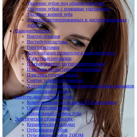
Удаление зубов под общим наркозом
Удаление зубов с помощью ультразвука
Удаление корней зуба
Удаление ретинированных и дистопированных
зубов
Пародонтология
Вектор-терапия
Вестибулопластика
Гингивэктомия
Консультация стоматолога пародонтолога
Лоскутные операции
Плазмолифтинг (аутоплазмотерапия)
Пластика десны (гингивопластика)
Пластика уздечки языка
Снятие зубных отложений
Хирургическая санация пародонтальных карманов
Шинирование зубов
Рентген-диагностика зубов
Компьютерная дентальная 3D-томография
Ортопантомограмма
Прицельный снимок зуба
Эстетическая стоматология
Керамические вкладки
Отбеливание зубов
Отбеливание зубов ZOOM