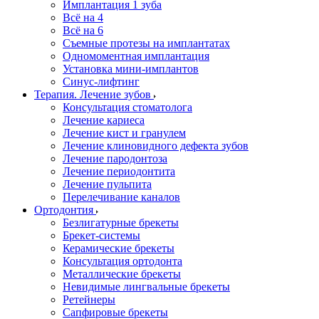
Имплантация 1 зуба
Всё на 4
Всё на 6
Съемные протезы на имплантатах
Одномоментная имплантация
Установка мини-имплантов
Синус-лифтинг
Терапия. Лечение зубов
Консультация стоматолога
Лечение кариеса
Лечение кист и гранулем
Лечение клиновидного дефекта зубов
Лечение пародонтоза
Лечение периодонтита
Лечение пульпита
Перелечивание каналов
Ортодонтия
Безлигатурные брекеты
Брекет-системы
Керамические брекеты
Консультация ортодонта
Металлические брекеты
Невидимые лингвальные брекеты
Ретейнеры
Сапфировые брекеты