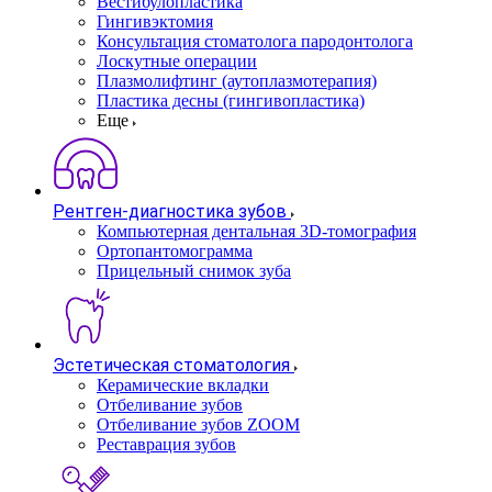
Вестибулопластика
Гингивэктомия
Консультация стоматолога пародонтолога
Лоскутные операции
Плазмолифтинг (аутоплазмотерапия)
Пластика десны (гингивопластика)
Еще
Рентген-диагностика зубов
Компьютерная дентальная 3D-томография
Ортопантомограмма
Прицельный снимок зуба
Эстетическая стоматология
Керамические вкладки
Отбеливание зубов
Отбеливание зубов ZOOM
Реставрация зубов