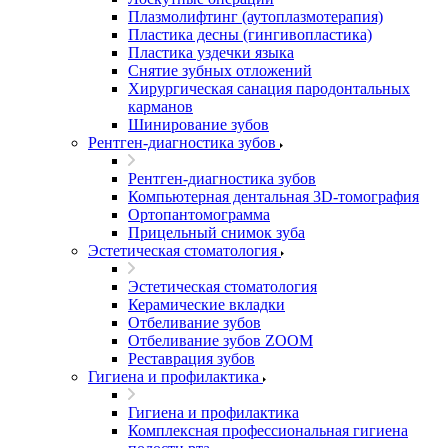
Плазмолифтинг (аутоплазмотерапия)
Пластика десны (гингивопластика)
Пластика уздечки языка
Снятие зубных отложений
Хирургическая санация пародонтальных
карманов
Шинирование зубов
Рентген-диагностика зубов
Рентген-диагностика зубов
Компьютерная дентальная 3D-томография
Ортопантомограмма
Прицельный снимок зуба
Эстетическая стоматология
Эстетическая стоматология
Керамические вкладки
Отбеливание зубов
Отбеливание зубов ZOOM
Реставрация зубов
Гигиена и профилактика
Гигиена и профилактика
Комплексная профессиональная гигиена