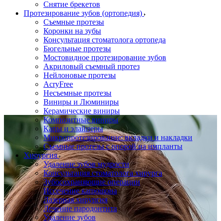
Снятие брекетов
Протезирование зубов (ортопедия)
Съемные протезы
Коронки на зубы
Консультация стоматолога ортопеда
Бюгельные протезы
Мостовидное протезирование зубов
Акриловый съемный протез
Нейлоновые протезы
AcryFree
Несъемные протезы
Виниры и Люминиры
Керамические виниры
Композитные виниры
Капы и элайнеры
Микропротезирование: вкладки и накладки
Съемные протезы с опорой на импланты
Хирургия
Удаление зубов мудрости
Консультация стоматолога хирурга
Зубосохраняющие операции
Иссечение капюшона
Лазерная хирургия
Лечение пародонтита
Удаление зубов