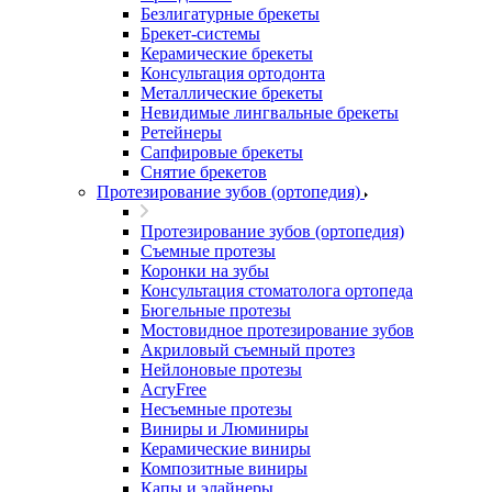
Безлигатурные брекеты
Брекет-системы
Керамические брекеты
Консультация ортодонта
Металлические брекеты
Невидимые лингвальные брекеты
Ретейнеры
Сапфировые брекеты
Снятие брекетов
Протезирование зубов (ортопедия)
Протезирование зубов (ортопедия)
Съемные протезы
Коронки на зубы
Консультация стоматолога ортопеда
Бюгельные протезы
Мостовидное протезирование зубов
Акриловый съемный протез
Нейлоновые протезы
AcryFree
Несъемные протезы
Виниры и Люминиры
Керамические виниры
Композитные виниры
Капы и элайнеры