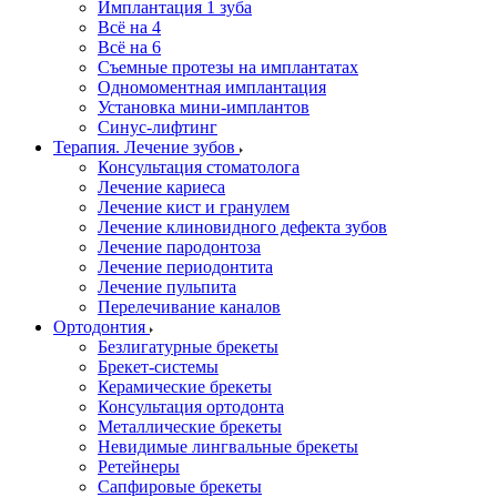
Имплантация 1 зуба
Всё на 4
Всё на 6
Съемные протезы на имплантатах
Одномоментная имплантация
Установка мини-имплантов
Синус-лифтинг
Терапия. Лечение зубов
Консультация стоматолога
Лечение кариеса
Лечение кист и гранулем
Лечение клиновидного дефекта зубов
Лечение пародонтоза
Лечение периодонтита
Лечение пульпита
Перелечивание каналов
Ортодонтия
Безлигатурные брекеты
Брекет-системы
Керамические брекеты
Консультация ортодонта
Металлические брекеты
Невидимые лингвальные брекеты
Ретейнеры
Сапфировые брекеты