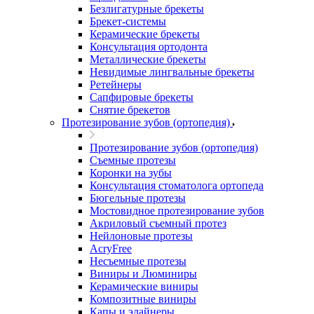
Безлигатурные брекеты
Брекет-системы
Керамические брекеты
Консультация ортодонта
Металлические брекеты
Невидимые лингвальные брекеты
Ретейнеры
Сапфировые брекеты
Снятие брекетов
Протезирование зубов (ортопедия)
Протезирование зубов (ортопедия)
Съемные протезы
Коронки на зубы
Консультация стоматолога ортопеда
Бюгельные протезы
Мостовидное протезирование зубов
Акриловый съемный протез
Нейлоновые протезы
AcryFree
Несъемные протезы
Виниры и Люминиры
Керамические виниры
Композитные виниры
Капы и элайнеры