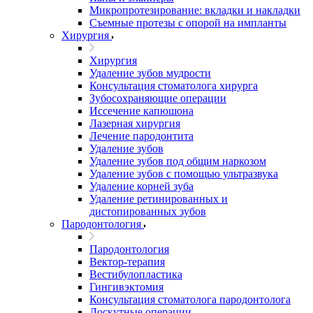
Микропротезирование: вкладки и накладки
Съемные протезы с опорой на импланты
Хирургия
Хирургия
Удаление зубов мудрости
Консультация стоматолога хирурга
Зубосохраняющие операции
Иссечение капюшона
Лазерная хирургия
Лечение пародонтита
Удаление зубов
Удаление зубов под общим наркозом
Удаление зубов с помощью ультразвука
Удаление корней зуба
Удаление ретинированных и
дистопированных зубов
Пародонтология
Пародонтология
Вектор-терапия
Вестибулопластика
Гингивэктомия
Консультация стоматолога пародонтолога
Лоскутные операции