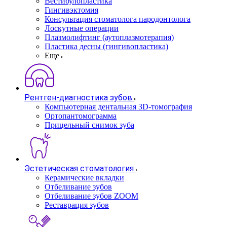
Вестибулопластика
Гингивэктомия
Консультация стоматолога пародонтолога
Лоскутные операции
Плазмолифтинг (аутоплазмотерапия)
Пластика десны (гингивопластика)
Еще
Рентген-диагностика зубов
Компьютерная дентальная 3D-томография
Ортопантомограмма
Прицельный снимок зуба
Эстетическая стоматология
Керамические вкладки
Отбеливание зубов
Отбеливание зубов ZOOM
Реставрация зубов