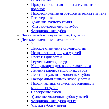
полости рта
Профессиональная гигиена имплантов и
коронок
Профессиональная ортодонтическая гигиена
Ремотерапия
Удаление зубного камня
Ультразвуковая чистка зубов
Фторирование зубов
Лечение зубов под наркозом, Седация
Детское отделение стоматологии
Детское отделение стоматологии
Исправление прикуса у детей
Брекеты для детей
Герметизация фиссур
Консультация детского стоматолога
Лечение кариеса молочных зубов
Лечение пульпита молочных зубов
Панорамный снимок зубов у детей
Профилактика кариеса постоянных и
молочных зубов
Серебрение зубов
Удаление молочных зубов у детей
Фторирование зубов детям
Чистка зубов у детей