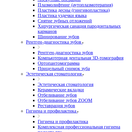
Плазмолифтинг (аутоплазмотерапия)
Пластика десны (гингивопластика)
Пластика уздечки языка
Снятие зубных отложений
Хирургическая санация пародонтальных
карманов
Шинирование зубов
Рентген-диагностика зубов
Рентген-диагностика зубов
Компьютерная дентальная 3D-томография
Ортопантомограмма
Прицельный снимок зуба
Эстетическая стоматология
Эстетическая стоматология
Керамические вкладки
Отбеливание зубов
Отбеливание зубов ZOOM
Реставрация зубов
Гигиена и профилактика
Гигиена и профилактика
Комплексная профессиональная гигиена