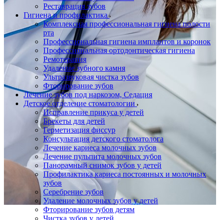
Реставрация зубов
Гигиена и профилактика
Комплексная профессиональная гигиена полости
рта
Профессиональная гигиена имплантов и коронок
Профессиональная ортодонтическая гигиена
Ремотерапия
Удаление зубного камня
Ультразвуковая чистка зубов
Фторирование зубов
Лечение зубов под наркозом, Седация
Детское отделение стоматологии
Исправление прикуса у детей
Брекеты для детей
Герметизация фиссур
Консультация детского стоматолога
Лечение кариеса молочных зубов
Лечение пульпита молочных зубов
Панорамный снимок зубов у детей
Профилактика кариеса постоянных и молочных
зубов
Серебрение зубов
Удаление молочных зубов у детей
Фторирование зубов детям
Чистка зубов у детей