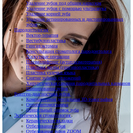
Удаление зубов под общим наркозом
Удаление зубов с помощью ультразвука
Удаление корней зуба
Удаление ретинированных и дистопированных
зубов
Пародонтология
Вектор-терапия
Вестибулопластика
Гингивэктомия
Консультация стоматолога пародонтолога
Лоскутные операции
Плазмолифтинг (аутоплазмотерапия)
Пластика десны (гингивопластика)
Пластика уздечки языка
Снятие зубных отложений
Хирургическая санация пародонтальных карманов
Шинирование зубов
Рентген-диагностика зубов
Компьютерная дентальная 3D-томография
Ортопантомограмма
Прицельный снимок зуба
Эстетическая стоматология
Керамические вкладки
Отбеливание зубов
Отбеливание зубов ZOOM