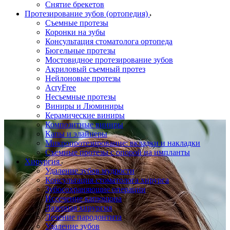
Снятие брекетов
Протезирование зубов (ортопедия)
Съемные протезы
Коронки на зубы
Консультация стоматолога ортопеда
Бюгельные протезы
Мостовидное протезирование зубов
Акриловый съемный протез
Нейлоновые протезы
AcryFree
Несъемные протезы
Виниры и Люминиры
Керамические виниры
Композитные виниры
Капы и элайнеры
Микропротезирование: вкладки и накладки
Съемные протезы с опорой на импланты
Хирургия
Удаление зубов мудрости
Консультация стоматолога хирурга
Зубосохраняющие операции
Иссечение капюшона
Лазерная хирургия
Лечение пародонтита
Удаление зубов