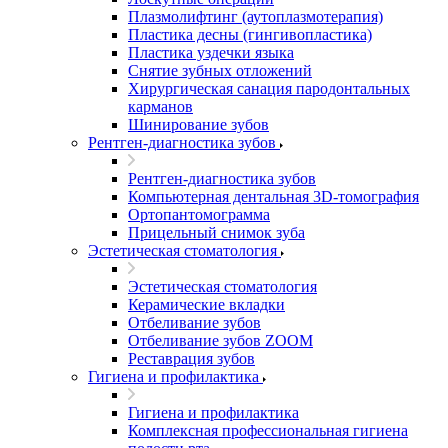
Плазмолифтинг (аутоплазмотерапия)
Пластика десны (гингивопластика)
Пластика уздечки языка
Снятие зубных отложений
Хирургическая санация пародонтальных
карманов
Шинирование зубов
Рентген-диагностика зубов
Рентген-диагностика зубов
Компьютерная дентальная 3D-томография
Ортопантомограмма
Прицельный снимок зуба
Эстетическая стоматология
Эстетическая стоматология
Керамические вкладки
Отбеливание зубов
Отбеливание зубов ZOOM
Реставрация зубов
Гигиена и профилактика
Гигиена и профилактика
Комплексная профессиональная гигиена