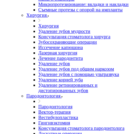
Микропротезирование: вкладки и накладки
Съемные протезы с опорой на импланты
Хирургия
Хирургия
Удаление зубов мудрости
Консультация стоматолога хирурга
Зубосохраняющие операции
Иссечение капюшона
Лазерная хирургия
Лечение пародонтита
Удаление зубов
Удаление зубов под общим наркозом
Удаление зубов с помощью ультразвука
Удаление корней зуба
Удаление ретинированных и
дистопированных зубов
Пародонтология
Пародонтология
Вектор-терапия
Вестибулопластика
Гингивэктомия
Консультация стоматолога пародонтолога
Лоскутные операции