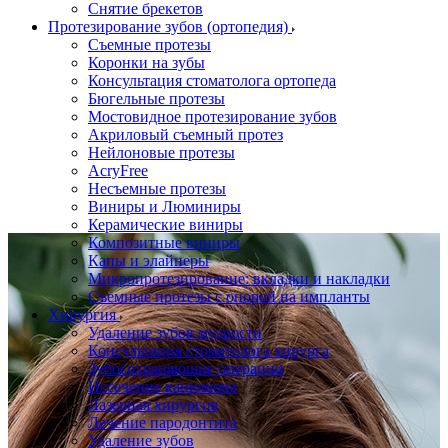
Снятие брекетов
Протезирование зубов (ортопедия)
Съемные протезы
Коронки на зубы
Консультация стоматолога ортопеда
Бюгельные протезы
Мостовидное протезирование зубов
Акриловый съемный протез
Нейлоновые протезы
AcryFree
Несъемные протезы
Виниры и Люминиры
Керамические виниры
Композитные виниры
Капы и элайнеры
Микропротезирование: вкладки и накладки
Съемные протезы с опорой на импланты
Хирургия
Удаление зубов мудрости
Консультация стоматолога хирурга
Зубосохраняющие операции
Иссечение капюшона
Лазерная хирургия
Лечение пародонтита
Удаление зубов