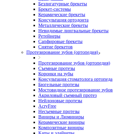
Безлигатурные брекеты
Брекет-системы
Керамические брекеты
Консультация ортодонта
Металлические брекеты
Невидимые лингвальные брекеты
Ретейнеры
Сапфировые брекеты
Снятие брекетов
Протезирование зубов (ортопедия)
Протезирование зубов (ортопедия)
Съемные протезы
Коронки на зубы
Консультация стоматолога ортопеда
Бюгельные протезы
Мостовидное протезирование зубов
Акриловый съемный протез
Нейлоновые протезы
AcryFree
Несъемные протезы
Виниры и Люминиры
Керамические виниры
Композитные виниры
Капы и элайнеры