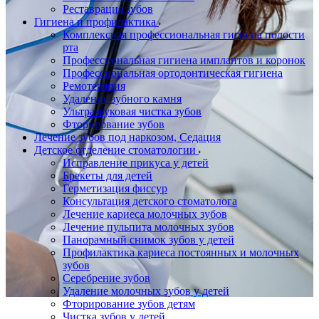
Реставрация зубов
Гигиена и профилактика
Комплексная профессиональная гигиена полости
рта
Профессиональная гигиена имплантов и коронок
Профессиональная ортодонтическая гигиена
Ремотерапия
Удаление зубного камня
Ультразвуковая чистка зубов
Фторирование зубов
Лечение зубов под наркозом, Седация
Детское отделение стоматологии
Исправление прикуса у детей
Брекеты для детей
Герметизация фиссур
Консультация детского стоматолога
Лечение кариеса молочных зубов
Лечение пульпита молочных зубов
Панорамный снимок зубов у детей
Профилактика кариеса постоянных и молочных
зубов
Серебрение зубов
Удаление молочных зубов у детей
Фторирование зубов детям
Чистка зубов у детей