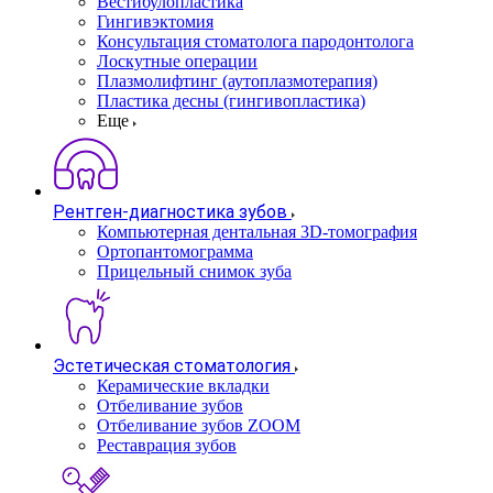
Вестибулопластика
Гингивэктомия
Консультация стоматолога пародонтолога
Лоскутные операции
Плазмолифтинг (аутоплазмотерапия)
Пластика десны (гингивопластика)
Еще
Рентген-диагностика зубов
Компьютерная дентальная 3D-томография
Ортопантомограмма
Прицельный снимок зуба
Эстетическая стоматология
Керамические вкладки
Отбеливание зубов
Отбеливание зубов ZOOM
Реставрация зубов