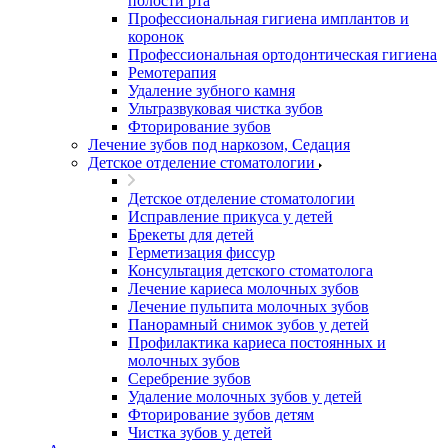
полости рта
Профессиональная гигиена имплантов и
коронок
Профессиональная ортодонтическая гигиена
Ремотерапия
Удаление зубного камня
Ультразвуковая чистка зубов
Фторирование зубов
Лечение зубов под наркозом, Седация
Детское отделение стоматологии
Детское отделение стоматологии
Исправление прикуса у детей
Брекеты для детей
Герметизация фиссур
Консультация детского стоматолога
Лечение кариеса молочных зубов
Лечение пульпита молочных зубов
Панорамный снимок зубов у детей
Профилактика кариеса постоянных и
молочных зубов
Серебрение зубов
Удаление молочных зубов у детей
Фторирование зубов детям
Чистка зубов у детей