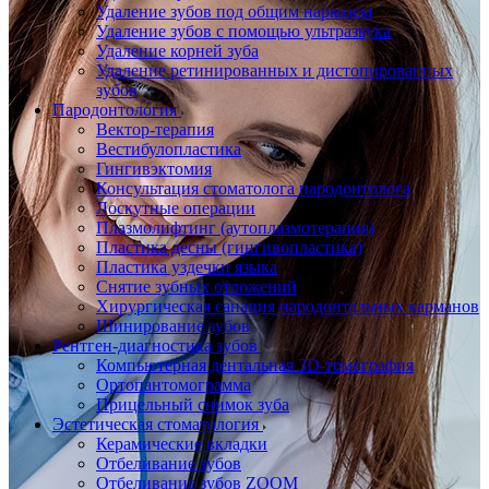
Удаление зубов под общим наркозом
Удаление зубов с помощью ультразвука
Удаление корней зуба
Удаление ретинированных и дистопированных
зубов
Пародонтология
Вектор-терапия
Вестибулопластика
Гингивэктомия
Консультация стоматолога пародонтолога
Лоскутные операции
Плазмолифтинг (аутоплазмотерапия)
Пластика десны (гингивопластика)
Пластика уздечки языка
Снятие зубных отложений
Хирургическая санация пародонтальных карманов
Шинирование зубов
Рентген-диагностика зубов
Компьютерная дентальная 3D-томография
Ортопантомограмма
Прицельный снимок зуба
Эстетическая стоматология
Керамические вкладки
Отбеливание зубов
Отбеливание зубов ZOOM