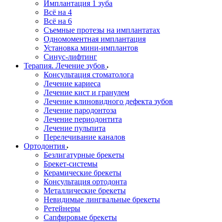
Имплантация 1 зуба
Всё на 4
Всё на 6
Съемные протезы на имплантатах
Одномоментная имплантация
Установка мини-имплантов
Синус-лифтинг
Терапия. Лечение зубов
Консультация стоматолога
Лечение кариеса
Лечение кист и гранулем
Лечение клиновидного дефекта зубов
Лечение пародонтоза
Лечение периодонтита
Лечение пульпита
Перелечивание каналов
Ортодонтия
Безлигатурные брекеты
Брекет-системы
Керамические брекеты
Консультация ортодонта
Металлические брекеты
Невидимые лингвальные брекеты
Ретейнеры
Сапфировые брекеты