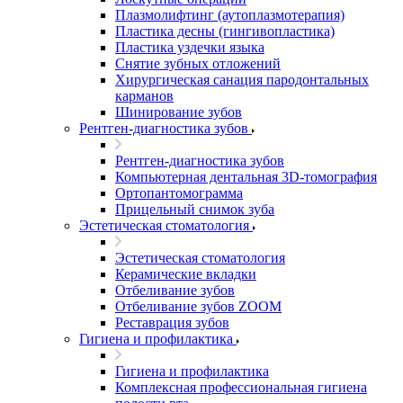
Плазмолифтинг (аутоплазмотерапия)
Пластика десны (гингивопластика)
Пластика уздечки языка
Снятие зубных отложений
Хирургическая санация пародонтальных
карманов
Шинирование зубов
Рентген-диагностика зубов
Рентген-диагностика зубов
Компьютерная дентальная 3D-томография
Ортопантомограмма
Прицельный снимок зуба
Эстетическая стоматология
Эстетическая стоматология
Керамические вкладки
Отбеливание зубов
Отбеливание зубов ZOOM
Реставрация зубов
Гигиена и профилактика
Гигиена и профилактика
Комплексная профессиональная гигиена