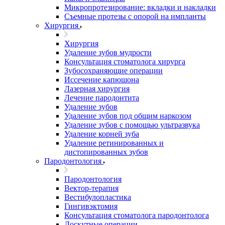
Микропротезирование: вкладки и накладки
Съемные протезы с опорой на импланты
Хирургия
Хирургия
Удаление зубов мудрости
Консультация стоматолога хирурга
Зубосохраняющие операции
Иссечение капюшона
Лазерная хирургия
Лечение пародонтита
Удаление зубов
Удаление зубов под общим наркозом
Удаление зубов с помощью ультразвука
Удаление корней зуба
Удаление ретинированных и
дистопированных зубов
Пародонтология
Пародонтология
Вектор-терапия
Вестибулопластика
Гингивэктомия
Консультация стоматолога пародонтолога
Лоскутные операции