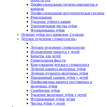
полости рта
Профессиональная гигиена имплантов и
коронок
Профессиональная ортодонтическая гигиена
Ремотерапия
Удаление зубного камня
Ультразвуковая чистка зубов
Фторирование зубов
Лечение зубов под наркозом, Седация
Детское отделение стоматологии
Детское отделение стоматологии
Исправление прикуса у детей
Брекеты для детей
Герметизация фиссур
Консультация детского стоматолога
Лечение кариеса молочных зубов
Лечение пульпита молочных зубов
Панорамный снимок зубов у детей
Профилактика кариеса постоянных и
молочных зубов
Серебрение зубов
Удаление молочных зубов у детей
Фторирование зубов детям
Чистка зубов у детей