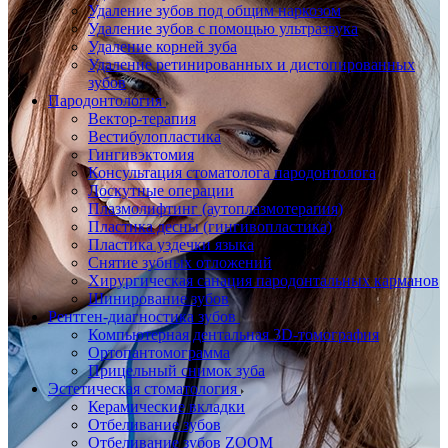
Удаление зубов под общим наркозом
Удаление зубов с помощью ультразвука
Удаление корней зуба
Удаление ретинированных и дистопированных
зубов
Пародонтология
Вектор-терапия
Вестибулопластика
Гингивэктомия
Консультация стоматолога пародонтолога
Лоскутные операции
Плазмолифтинг (аутоплазмотерапия)
Пластика десны (гингивопластика)
Пластика уздечки языка
Снятие зубных отложений
Хирургическая санация пародонтальных карманов
Шинирование зубов
Рентген-диагностика зубов
Компьютерная дентальная 3D-томография
Ортопантомограмма
Прицельный снимок зуба
Эстетическая стоматология
Керамические вкладки
Отбеливание зубов
Отбеливание зубов ZOOM