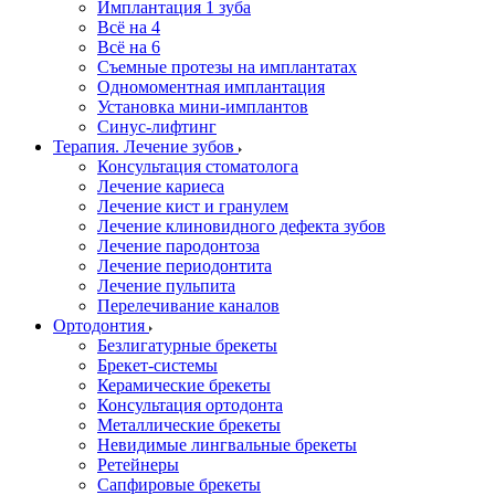
Имплантация 1 зуба
Всё на 4
Всё на 6
Съемные протезы на имплантатах
Одномоментная имплантация
Установка мини-имплантов
Синус-лифтинг
Терапия. Лечение зубов
Консультация стоматолога
Лечение кариеса
Лечение кист и гранулем
Лечение клиновидного дефекта зубов
Лечение пародонтоза
Лечение периодонтита
Лечение пульпита
Перелечивание каналов
Ортодонтия
Безлигатурные брекеты
Брекет-системы
Керамические брекеты
Консультация ортодонта
Металлические брекеты
Невидимые лингвальные брекеты
Ретейнеры
Сапфировые брекеты