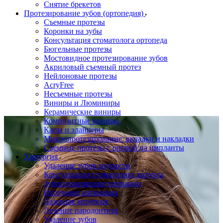
Снятие брекетов
Протезирование зубов (ортопедия)
Съемные протезы
Коронки на зубы
Консультация стоматолога ортопеда
Бюгельные протезы
Мостовидное протезирование зубов
Акриловый съемный протез
Нейлоновые протезы
AcryFree
Несъемные протезы
Виниры и Люминиры
Керамические виниры
Композитные виниры
Капы и элайнеры
Микропротезирование: вкладки и накладки
Съемные протезы с опорой на импланты
Хирургия
Удаление зубов мудрости
Консультация стоматолога хирурга
Зубосохраняющие операции
Иссечение капюшона
Лазерная хирургия
Лечение пародонтита
Удаление зубов