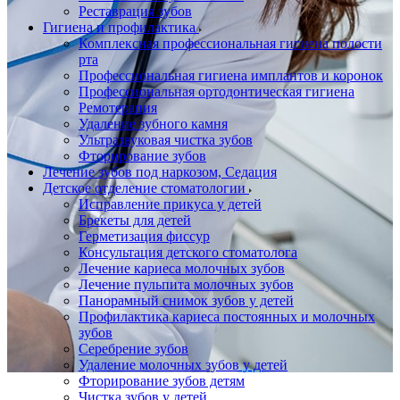
Реставрация зубов
Гигиена и профилактика
Комплексная профессиональная гигиена полости
рта
Профессиональная гигиена имплантов и коронок
Профессиональная ортодонтическая гигиена
Ремотерапия
Удаление зубного камня
Ультразвуковая чистка зубов
Фторирование зубов
Лечение зубов под наркозом, Седация
Детское отделение стоматологии
Исправление прикуса у детей
Брекеты для детей
Герметизация фиссур
Консультация детского стоматолога
Лечение кариеса молочных зубов
Лечение пульпита молочных зубов
Панорамный снимок зубов у детей
Профилактика кариеса постоянных и молочных
зубов
Серебрение зубов
Удаление молочных зубов у детей
Фторирование зубов детям
Чистка зубов у детей