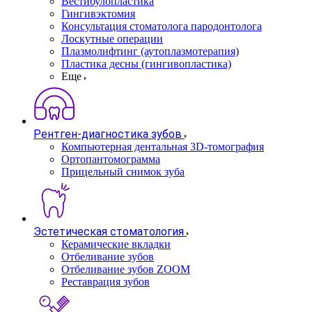
Вестибулопластика
Гингивэктомия
Консультация стоматолога пародонтолога
Лоскутные операции
Плазмолифтинг (аутоплазмотерапия)
Пластика десны (гингивопластика)
Еще
Рентген-диагностика зубов
Компьютерная дентальная 3D-томография
Ортопантомограмма
Прицельный снимок зуба
Эстетическая стоматология
Керамические вкладки
Отбеливание зубов
Отбеливание зубов ZOOM
Реставрация зубов