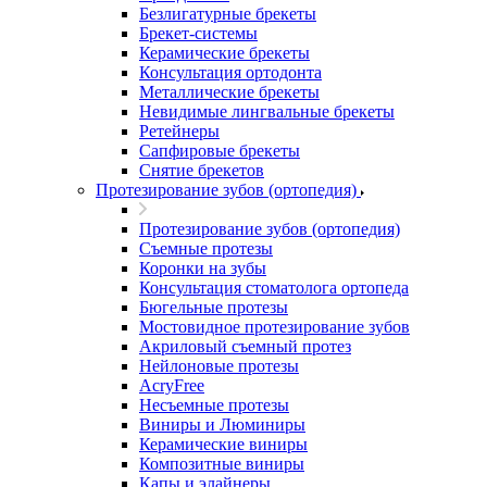
Безлигатурные брекеты
Брекет-системы
Керамические брекеты
Консультация ортодонта
Металлические брекеты
Невидимые лингвальные брекеты
Ретейнеры
Сапфировые брекеты
Снятие брекетов
Протезирование зубов (ортопедия)
Протезирование зубов (ортопедия)
Съемные протезы
Коронки на зубы
Консультация стоматолога ортопеда
Бюгельные протезы
Мостовидное протезирование зубов
Акриловый съемный протез
Нейлоновые протезы
AcryFree
Несъемные протезы
Виниры и Люминиры
Керамические виниры
Композитные виниры
Капы и элайнеры