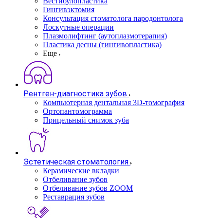
Вестибулопластика
Гингивэктомия
Консультация стоматолога пародонтолога
Лоскутные операции
Плазмолифтинг (аутоплазмотерапия)
Пластика десны (гингивопластика)
Еще
Рентген-диагностика зубов
Компьютерная дентальная 3D-томография
Ортопантомограмма
Прицельный снимок зуба
Эстетическая стоматология
Керамические вкладки
Отбеливание зубов
Отбеливание зубов ZOOM
Реставрация зубов