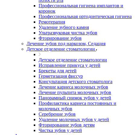
полости рта
Профессиональная гигиена имплантов и
коронок
Профессиональная ортодонтическая гигиена
Ремотерапия
Удаление зубного камня
Ультразвуковая чистка зубов
Фторирование зубов
Лечение зубов под наркозом, Седация
Детское отделение стоматологии
Детское отделение стоматологии
Исправление прикуса у детей
Брекеты для детей
Герметизация фиссур
Консультация детского стоматолога
Лечение кариеса молочных зубов
Лечение пульпита молочных зубов
Панорамный снимок зубов у детей
Профилактика кариеса постоянных и
молочных зубов
Серебрение зубов
Удаление молочных зубов у детей
Фторирование зубов детям
Чистка зубов у детей