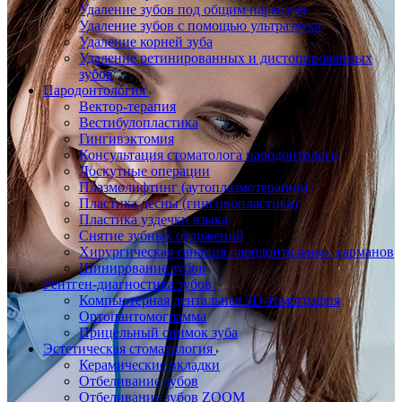
Удаление зубов под общим наркозом
Удаление зубов с помощью ультразвука
Удаление корней зуба
Удаление ретинированных и дистопированных
зубов
Пародонтология
Вектор-терапия
Вестибулопластика
Гингивэктомия
Консультация стоматолога пародонтолога
Лоскутные операции
Плазмолифтинг (аутоплазмотерапия)
Пластика десны (гингивопластика)
Пластика уздечки языка
Снятие зубных отложений
Хирургическая санация пародонтальных карманов
Шинирование зубов
Рентген-диагностика зубов
Компьютерная дентальная 3D-томография
Ортопантомограмма
Прицельный снимок зуба
Эстетическая стоматология
Керамические вкладки
Отбеливание зубов
Отбеливание зубов ZOOM