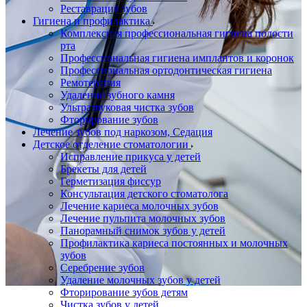
Реставрация зубов
Гигиена и профилактика
Комплексная профессиональная гигиена полости
рта
Профессиональная гигиена имплантов и коронок
Профессиональная ортодонтическая гигиена
Ремотерапия
Удаление зубного камня
Ультразвуковая чистка зубов
Фторирование зубов
Лечение зубов под наркозом, Седация
Детское отделение стоматологии
Исправление прикуса у детей
Брекеты для детей
Герметизация фиссур
Консультация детского стоматолога
Лечение кариеса молочных зубов
Лечение пульпита молочных зубов
Панорамный снимок зубов у детей
Профилактика кариеса постоянных и молочных
зубов
Серебрение зубов
Удаление молочных зубов у детей
Фторирование зубов детям
Чистка зубов у детей