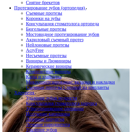
Снятие брекетов
Протезирование зубов (ортопедия)
Съемные протезы
Коронки на зубы
Консультация стоматолога ортопеда
Бюгельные протезы
Мостовидное протезирование зубов
Акриловый съемный протез
Нейлоновые протезы
AcryFree
Несъемные протезы
Виниры и Люминиры
Керамические виниры
Композитные виниры
Капы и элайнеры
Микропротезирование: вкладки и накладки
Съемные протезы с опорой на импланты
Хирургия
Удаление зубов мудрости
Консультация стоматолога хирурга
Зубосохраняющие операции
Иссечение капюшона
Лазерная хирургия
Лечение пародонтита
Удаление зубов