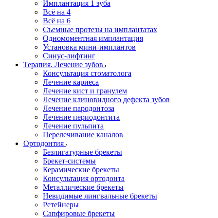
Имплантация 1 зуба
Всё на 4
Всё на 6
Съемные протезы на имплантатах
Одномоментная имплантация
Установка мини-имплантов
Синус-лифтинг
Терапия. Лечение зубов
Консультация стоматолога
Лечение кариеса
Лечение кист и гранулем
Лечение клиновидного дефекта зубов
Лечение пародонтоза
Лечение периодонтита
Лечение пульпита
Перелечивание каналов
Ортодонтия
Безлигатурные брекеты
Брекет-системы
Керамические брекеты
Консультация ортодонта
Металлические брекеты
Невидимые лингвальные брекеты
Ретейнеры
Сапфировые брекеты