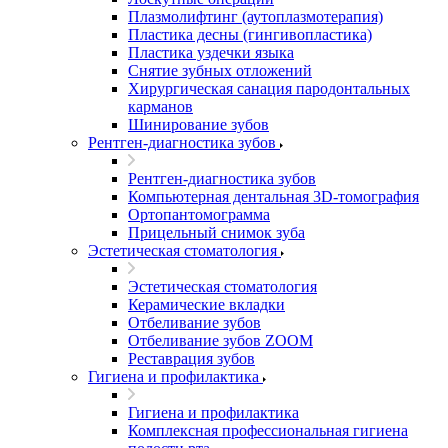
Плазмолифтинг (аутоплазмотерапия)
Пластика десны (гингивопластика)
Пластика уздечки языка
Снятие зубных отложений
Хирургическая санация пародонтальных
карманов
Шинирование зубов
Рентген-диагностика зубов
Рентген-диагностика зубов
Компьютерная дентальная 3D-томография
Ортопантомограмма
Прицельный снимок зуба
Эстетическая стоматология
Эстетическая стоматология
Керамические вкладки
Отбеливание зубов
Отбеливание зубов ZOOM
Реставрация зубов
Гигиена и профилактика
Гигиена и профилактика
Комплексная профессиональная гигиена