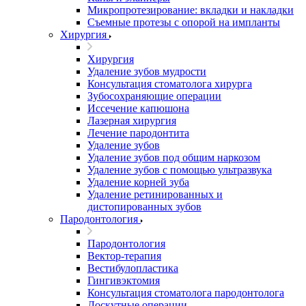
Микропротезирование: вкладки и накладки
Съемные протезы с опорой на импланты
Хирургия
Хирургия
Удаление зубов мудрости
Консультация стоматолога хирурга
Зубосохраняющие операции
Иссечение капюшона
Лазерная хирургия
Лечение пародонтита
Удаление зубов
Удаление зубов под общим наркозом
Удаление зубов с помощью ультразвука
Удаление корней зуба
Удаление ретинированных и
дистопированных зубов
Пародонтология
Пародонтология
Вектор-терапия
Вестибулопластика
Гингивэктомия
Консультация стоматолога пародонтолога
Лоскутные операции