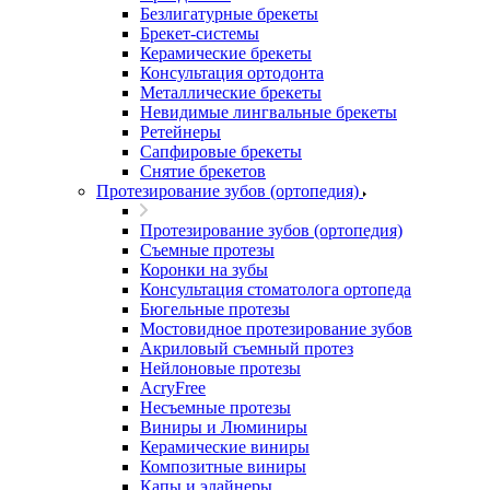
Безлигатурные брекеты
Брекет-системы
Керамические брекеты
Консультация ортодонта
Металлические брекеты
Невидимые лингвальные брекеты
Ретейнеры
Сапфировые брекеты
Снятие брекетов
Протезирование зубов (ортопедия)
Протезирование зубов (ортопедия)
Съемные протезы
Коронки на зубы
Консультация стоматолога ортопеда
Бюгельные протезы
Мостовидное протезирование зубов
Акриловый съемный протез
Нейлоновые протезы
AcryFree
Несъемные протезы
Виниры и Люминиры
Керамические виниры
Композитные виниры
Капы и элайнеры