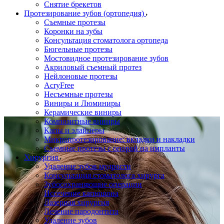
Снятие брекетов
Протезирование зубов (ортопедия)
Съемные протезы
Коронки на зубы
Консультация стоматолога ортопеда
Бюгельные протезы
Мостовидное протезирование зубов
Акриловый съемный протез
Нейлоновые протезы
AcryFree
Несъемные протезы
Виниры и Люминиры
Керамические виниры
Композитные виниры
Капы и элайнеры
Микропротезирование: вкладки и накладки
Съемные протезы с опорой на импланты
Хирургия
Удаление зубов мудрости
Консультация стоматолога хирурга
Зубосохраняющие операции
Иссечение капюшона
Лазерная хирургия
Лечение пародонтита
Удаление зубов