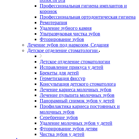
полости рта
Профессиональная гигиена имплантов и
коронок
Профессиональная ортодонтическая гигиена
Ремотерапия
Удаление зубного камня
Ультразвуковая чистка зубов
Фторирование зубов
Лечение зубов под наркозом, Седация
Детское отделение стоматологии
Детское отделение стоматологии
Исправление прикуса у детей
Брекеты для детей
Герметизация фиссур
Консультация детского стоматолога
Лечение кариеса молочных зубов
Лечение пульпита молочных зубов
Панорамный снимок зубов у детей
Профилактика кариеса постоянных и
молочных зубов
Серебрение зубов
Удаление молочных зубов у детей
Фторирование зубов детям
Чистка зубов у детей