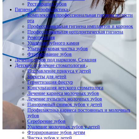
Реставрация зубов
Гигиена и профилактика
Комплексная профессиональная гигиена полости
рта
Профессиональная гигиена имплантов и коронок
Профессиональная ортодонтическая гигиена
Ремотерапия
Удаление зубного камня
Ультразвуковая чистка зубов
Фторирование зубов
Лечение зубов под наркозом, Седация
Детское отделение стоматологии
Исправление прикуса у детей
Брекеты для детей
Герметизация фиссур
Консультация детского стоматолога
Лечение кариеса молочных зубов
Лечение пульпита молочных зубов
Панорамный снимок зубов у детей
Профилактика кариеса постоянных и молочных
зубов
Серебрение зубов
Удаление молочных зубов у детей
Фторирование зубов детям
Чистка зубов у детей