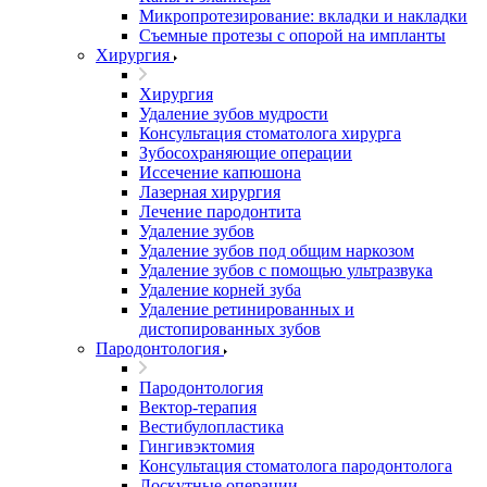
Микропротезирование: вкладки и накладки
Съемные протезы с опорой на импланты
Хирургия
Хирургия
Удаление зубов мудрости
Консультация стоматолога хирурга
Зубосохраняющие операции
Иссечение капюшона
Лазерная хирургия
Лечение пародонтита
Удаление зубов
Удаление зубов под общим наркозом
Удаление зубов с помощью ультразвука
Удаление корней зуба
Удаление ретинированных и
дистопированных зубов
Пародонтология
Пародонтология
Вектор-терапия
Вестибулопластика
Гингивэктомия
Консультация стоматолога пародонтолога
Лоскутные операции