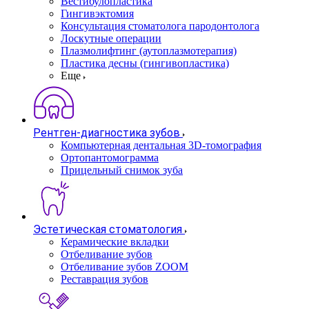
Вестибулопластика
Гингивэктомия
Консультация стоматолога пародонтолога
Лоскутные операции
Плазмолифтинг (аутоплазмотерапия)
Пластика десны (гингивопластика)
Еще
Рентген-диагностика зубов
Компьютерная дентальная 3D-томография
Ортопантомограмма
Прицельный снимок зуба
Эстетическая стоматология
Керамические вкладки
Отбеливание зубов
Отбеливание зубов ZOOM
Реставрация зубов