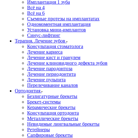
Имплантация 1 зуба
Всё на 4
Всё на 6
Съемные протезы на имплантатах
Одномоментная имплантация
Установка мини-имплантов
Синус-лифтинг
Терапия. Лечение зубов
Консультация стоматолога
Лечение кариеса
Лечение кист и гранулем
Лечение клиновидного дефекта зубов
Лечение пародонтоза
Лечение периодонтита
Лечение пульпита
Перелечивание каналов
Ортодонтия
Безлигатурные брекеты
Брекет-системы
Керамические брекеты
Консультация ортодонта
Металлические брекеты
Невидимые лингвальные брекеты
Ретейнеры
Сапфировые брекеты