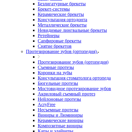
Безлигатурные брекеты
Брекет-системы
Керамические брекеты
Консультация ортодонта
Металлические брекеты
Невидимые лингвальные брекеты
Ретейнеры
Сапфировые брекеты
Снятие брекетов
Протезирование зубов (ортопедия)
Протезирование зубов (ортопедия)
Съемные протезы
Коронки на зубы
Консультация стоматолога ортопеда
Бюгельные протезы
Мостовидное протезирование зубов
Акриловый съемный протез
Нейлоновые протезы
AcryFree
Несъемные протезы
Виниры и Люминиры
Керамические виниры
Композитные виниры
Капы и элайнеры