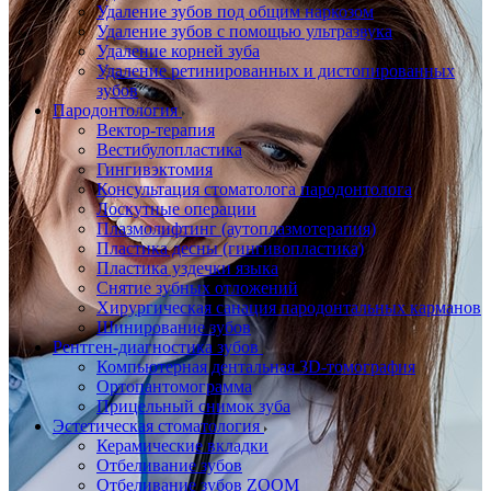
Удаление зубов под общим наркозом
Удаление зубов с помощью ультразвука
Удаление корней зуба
Удаление ретинированных и дистопированных
зубов
Пародонтология
Вектор-терапия
Вестибулопластика
Гингивэктомия
Консультация стоматолога пародонтолога
Лоскутные операции
Плазмолифтинг (аутоплазмотерапия)
Пластика десны (гингивопластика)
Пластика уздечки языка
Снятие зубных отложений
Хирургическая санация пародонтальных карманов
Шинирование зубов
Рентген-диагностика зубов
Компьютерная дентальная 3D-томография
Ортопантомограмма
Прицельный снимок зуба
Эстетическая стоматология
Керамические вкладки
Отбеливание зубов
Отбеливание зубов ZOOM