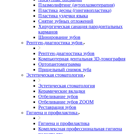
Плазмолифтинг (аутоплазмотерапия)
Пластика десны (гингивопластика)
Пластика уздечки языка
Снятие зубных отложений
Хирургическая санация пародонтальных
карманов
Шинирование зубов
Рентген-диагностика зубов
Рентген-диагностика зубов
Компьютерная дентальная 3D-томография
Ортопантомограмма
Прицельный снимок зуба
Эстетическая стоматология
Эстетическая стоматология
Керамические вкладки
Отбеливание зубов
Отбеливание зубов ZOOM
Реставрация зубов
Гигиена и профилактика
Гигиена и профилактика
Комплексная профессиональная гигиена