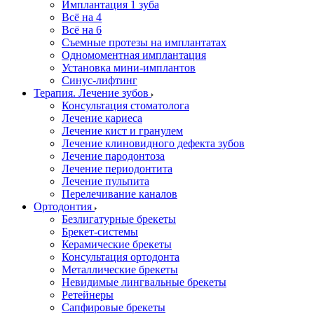
Имплантация 1 зуба
Всё на 4
Всё на 6
Съемные протезы на имплантатах
Одномоментная имплантация
Установка мини-имплантов
Синус-лифтинг
Терапия. Лечение зубов
Консультация стоматолога
Лечение кариеса
Лечение кист и гранулем
Лечение клиновидного дефекта зубов
Лечение пародонтоза
Лечение периодонтита
Лечение пульпита
Перелечивание каналов
Ортодонтия
Безлигатурные брекеты
Брекет-системы
Керамические брекеты
Консультация ортодонта
Металлические брекеты
Невидимые лингвальные брекеты
Ретейнеры
Сапфировые брекеты