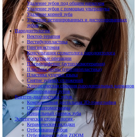
Удаление зубов под общим наркозом
Удаление зубов с помощью ультразвука
Удаление корней зуба
Удаление ретинированных и дистопированных
зубов
Пародонтология
Вектор-терапия
Вестибулопластика
Гингивэктомия
Консультация стоматолога пародонтолога
Лоскутные операции
Плазмолифтинг (аутоплазмотерапия)
Пластика десны (гингивопластика)
Пластика уздечки языка
Снятие зубных отложений
Хирургическая санация пародонтальных карманов
Шинирование зубов
Рентген-диагностика зубов
Компьютерная дентальная 3D-томография
Ортопантомограмма
Прицельный снимок зуба
Эстетическая стоматология
Керамические вкладки
Отбеливание зубов
Отбеливание зубов ZOOM