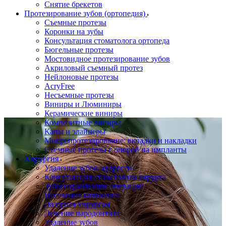
Снятие брекетов
Протезирование зубов (ортопедия)
Съемные протезы
Коронки на зубы
Консультация стоматолога ортопеда
Бюгельные протезы
Мостовидное протезирование зубов
Акриловый съемный протез
Нейлоновые протезы
AcryFree
Несъемные протезы
Виниры и Люминиры
Керамические виниры
Композитные виниры
Капы и элайнеры
Микропротезирование: вкладки и накладки
Съемные протезы с опорой на импланты
Хирургия
Удаление зубов мудрости
Консультация стоматолога хирурга
Зубосохраняющие операции
Иссечение капюшона
Лазерная хирургия
Лечение пародонтита
Удаление зубов