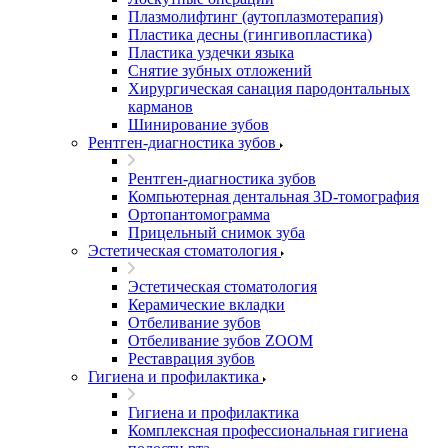
Плазмолифтинг (аутоплазмотерапия)
Пластика десны (гингивопластика)
Пластика уздечки языка
Снятие зубных отложений
Хирургическая санация пародонтальных
карманов
Шинирование зубов
Рентген-диагностика зубов
Рентген-диагностика зубов
Компьютерная дентальная 3D-томография
Ортопантомограмма
Прицельный снимок зуба
Эстетическая стоматология
Эстетическая стоматология
Керамические вкладки
Отбеливание зубов
Отбеливание зубов ZOOM
Реставрация зубов
Гигиена и профилактика
Гигиена и профилактика
Комплексная профессиональная гигиена