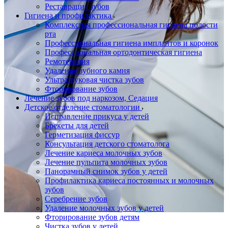
Реставрация зубов
Гигиена и профилактика
Комплексная профессиональная гигиена полости
рта
Профессиональная гигиена имплантов и коронок
Профессиональная ортодонтическая гигиена
Ремотерапия
Удаление зубного камня
Ультразвуковая чистка зубов
Фторирование зубов
Лечение зубов под наркозом, Седация
Детское отделение стоматологии
Исправление прикуса у детей
Брекеты для детей
Герметизация фиссур
Консультация детского стоматолога
Лечение кариеса молочных зубов
Лечение пульпита молочных зубов
Панорамный снимок зубов у детей
Профилактика кариеса постоянных и молочных
зубов
Серебрение зубов
Удаление молочных зубов у детей
Фторирование зубов детям
Чистка зубов у детей