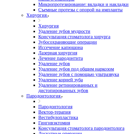
Микропротезирование: вкладки и накладки
Съемные протезы с опорой на импланты
Хирургия
Хирургия
Удаление зубов мудрости
Консультация стоматолога хирурга
Зубосохраняющие операции
Иссечение капюшона
Лазерная хирургия
Лечение пародонтита
Удаление зубов
Удаление зубов под общим наркозом
Удаление зубов с помощью ультразвука
Удаление корней зуба
Удаление ретинированных и
дистопированных зубов
Пародонтология
Пародонтология
Вектор-терапия
Вестибулопластика
Гингивэктомия
Консультация стоматолога пародонтолога
Лоскутные операции