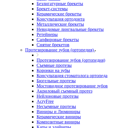
Безлигатурные брекеты
Брекет-системы
Керамические брекеты
Консультация ортодонта
Металлические брекеты
Невидимые лингвальные брекеты
Ретейнеры
Сапфировые брекеты
Снятие брекетов
Протезирование зубов (ортопедия)
Протезирование зубов (ортопедия)
Съемные протезы
Коронки на зубы
Консультация стоматолога ортопеда
Бюгельные протезы
Мостовидное протезирование зубов
Акриловый съемный протез
Нейлоновые протезы
AcryFree
Несъемные протезы
Виниры и Люминиры
Керамические виниры
Композитные виниры
Капы и элайнеры