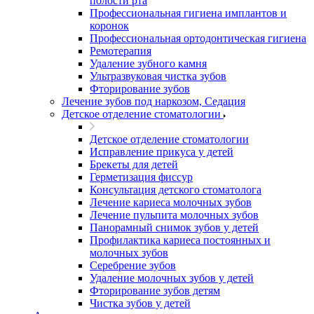
полости рта
Профессиональная гигиена имплантов и
коронок
Профессиональная ортодонтическая гигиена
Ремотерапия
Удаление зубного камня
Ультразвуковая чистка зубов
Фторирование зубов
Лечение зубов под наркозом, Седация
Детское отделение стоматологии
Детское отделение стоматологии
Исправление прикуса у детей
Брекеты для детей
Герметизация фиссур
Консультация детского стоматолога
Лечение кариеса молочных зубов
Лечение пульпита молочных зубов
Панорамный снимок зубов у детей
Профилактика кариеса постоянных и
молочных зубов
Серебрение зубов
Удаление молочных зубов у детей
Фторирование зубов детям
Чистка зубов у детей