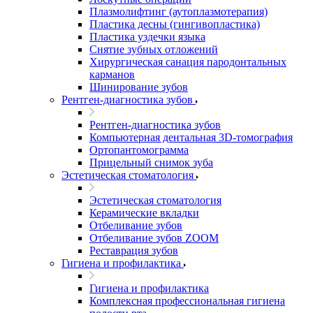
Плазмолифтинг (аутоплазмотерапия)
Пластика десны (гингивопластика)
Пластика уздечки языка
Снятие зубных отложений
Хирургическая санация пародонтальных
карманов
Шинирование зубов
Рентген-диагностика зубов
Рентген-диагностика зубов
Компьютерная дентальная 3D-томография
Ортопантомограмма
Прицельный снимок зуба
Эстетическая стоматология
Эстетическая стоматология
Керамические вкладки
Отбеливание зубов
Отбеливание зубов ZOOM
Реставрация зубов
Гигиена и профилактика
Гигиена и профилактика
Комплексная профессиональная гигиена