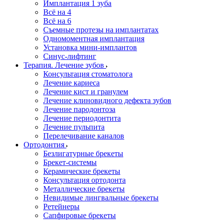
Имплантация 1 зуба
Всё на 4
Всё на 6
Съемные протезы на имплантатах
Одномоментная имплантация
Установка мини-имплантов
Синус-лифтинг
Терапия. Лечение зубов
Консультация стоматолога
Лечение кариеса
Лечение кист и гранулем
Лечение клиновидного дефекта зубов
Лечение пародонтоза
Лечение периодонтита
Лечение пульпита
Перелечивание каналов
Ортодонтия
Безлигатурные брекеты
Брекет-системы
Керамические брекеты
Консультация ортодонта
Металлические брекеты
Невидимые лингвальные брекеты
Ретейнеры
Сапфировые брекеты