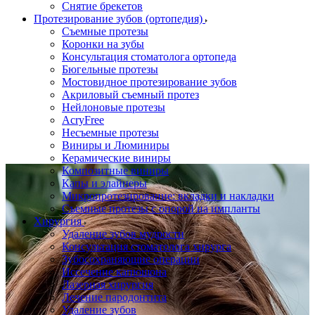
Снятие брекетов
Протезирование зубов (ортопедия)
Съемные протезы
Коронки на зубы
Консультация стоматолога ортопеда
Бюгельные протезы
Мостовидное протезирование зубов
Акриловый съемный протез
Нейлоновые протезы
AcryFree
Несъемные протезы
Виниры и Люминиры
Керамические виниры
Композитные виниры
Капы и элайнеры
Микропротезирование: вкладки и накладки
Съемные протезы с опорой на импланты
Хирургия
Удаление зубов мудрости
Консультация стоматолога хирурга
Зубосохраняющие операции
Иссечение капюшона
Лазерная хирургия
Лечение пародонтита
Удаление зубов