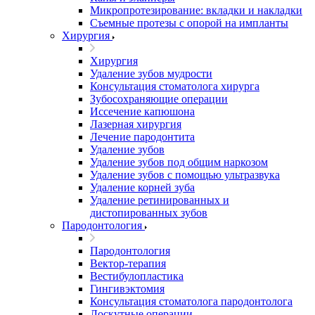
Микропротезирование: вкладки и накладки
Съемные протезы с опорой на импланты
Хирургия
Хирургия
Удаление зубов мудрости
Консультация стоматолога хирурга
Зубосохраняющие операции
Иссечение капюшона
Лазерная хирургия
Лечение пародонтита
Удаление зубов
Удаление зубов под общим наркозом
Удаление зубов с помощью ультразвука
Удаление корней зуба
Удаление ретинированных и
дистопированных зубов
Пародонтология
Пародонтология
Вектор-терапия
Вестибулопластика
Гингивэктомия
Консультация стоматолога пародонтолога
Лоскутные операции