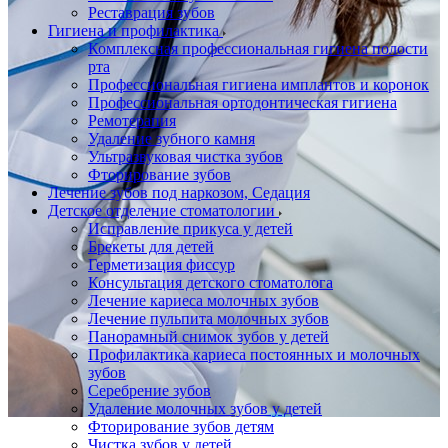
Реставрация зубов
Гигиена и профилактика
Комплексная профессиональная гигиена полости
рта
Профессиональная гигиена имплантов и коронок
Профессиональная ортодонтическая гигиена
Ремотерапия
Удаление зубного камня
Ультразвуковая чистка зубов
Фторирование зубов
Лечение зубов под наркозом, Седация
Детское отделение стоматологии
Исправление прикуса у детей
Брекеты для детей
Герметизация фиссур
Консультация детского стоматолога
Лечение кариеса молочных зубов
Лечение пульпита молочных зубов
Панорамный снимок зубов у детей
Профилактика кариеса постоянных и молочных
зубов
Серебрение зубов
Удаление молочных зубов у детей
Фторирование зубов детям
Чистка зубов у детей