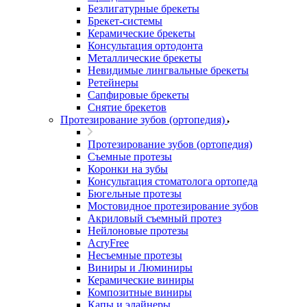
Безлигатурные брекеты
Брекет-системы
Керамические брекеты
Консультация ортодонта
Металлические брекеты
Невидимые лингвальные брекеты
Ретейнеры
Сапфировые брекеты
Снятие брекетов
Протезирование зубов (ортопедия)
Протезирование зубов (ортопедия)
Съемные протезы
Коронки на зубы
Консультация стоматолога ортопеда
Бюгельные протезы
Мостовидное протезирование зубов
Акриловый съемный протез
Нейлоновые протезы
AcryFree
Несъемные протезы
Виниры и Люминиры
Керамические виниры
Композитные виниры
Капы и элайнеры