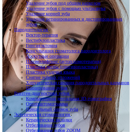
Удаление зубов под общим наркозом
Удаление зубов с помощью ультразвука
Удаление корней зуба
Удаление ретинированных и дистопированных
зубов
Пародонтология
Вектор-терапия
Вестибулопластика
Гингивэктомия
Консультация стоматолога пародонтолога
Лоскутные операции
Плазмолифтинг (аутоплазмотерапия)
Пластика десны (гингивопластика)
Пластика уздечки языка
Снятие зубных отложений
Хирургическая санация пародонтальных карманов
Шинирование зубов
Рентген-диагностика зубов
Компьютерная дентальная 3D-томография
Ортопантомограмма
Прицельный снимок зуба
Эстетическая стоматология
Керамические вкладки
Отбеливание зубов
Отбеливание зубов ZOOM