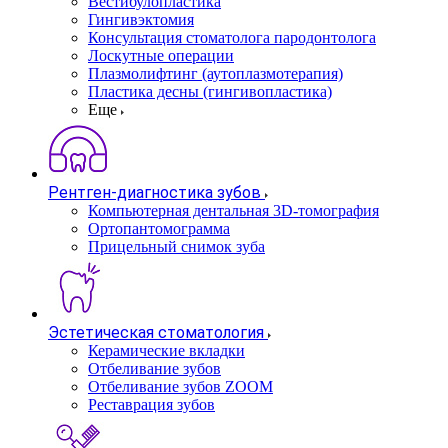
Вестибулопластика
Гингивэктомия
Консультация стоматолога пародонтолога
Лоскутные операции
Плазмолифтинг (аутоплазмотерапия)
Пластика десны (гингивопластика)
Еще
Рентген-диагностика зубов
Компьютерная дентальная 3D-томография
Ортопантомограмма
Прицельный снимок зуба
Эстетическая стоматология
Керамические вкладки
Отбеливание зубов
Отбеливание зубов ZOOM
Реставрация зубов