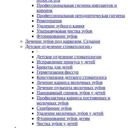
полости рта
Профессиональная гигиена имплантов и
коронок
Профессиональная ортодонтическая гигиена
Ремотерапия
Удаление зубного камня
Ультразвуковая чистка зубов
Фторирование зубов
Лечение зубов под наркозом, Седация
Детское отделение стоматологии
Детское отделение стоматологии
Исправление прикуса у детей
Брекеты для детей
Герметизация фиссур
Консультация детского стоматолога
Лечение кариеса молочных зубов
Лечение пульпита молочных зубов
Панорамный снимок зубов у детей
Профилактика кариеса постоянных и
молочных зубов
Серебрение зубов
Удаление молочных зубов у детей
Фторирование зубов детям
Чистка зубов у детей