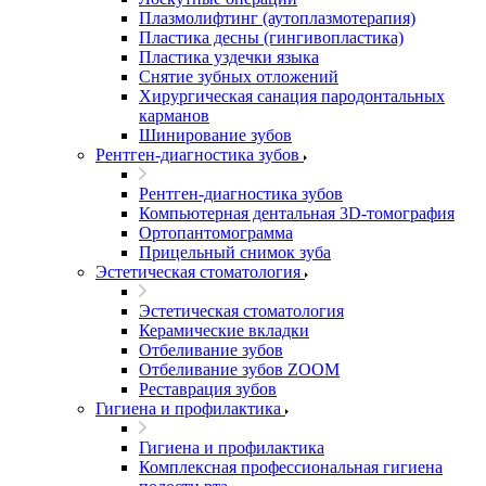
Плазмолифтинг (аутоплазмотерапия)
Пластика десны (гингивопластика)
Пластика уздечки языка
Снятие зубных отложений
Хирургическая санация пародонтальных
карманов
Шинирование зубов
Рентген-диагностика зубов
Рентген-диагностика зубов
Компьютерная дентальная 3D-томография
Ортопантомограмма
Прицельный снимок зуба
Эстетическая стоматология
Эстетическая стоматология
Керамические вкладки
Отбеливание зубов
Отбеливание зубов ZOOM
Реставрация зубов
Гигиена и профилактика
Гигиена и профилактика
Комплексная профессиональная гигиена