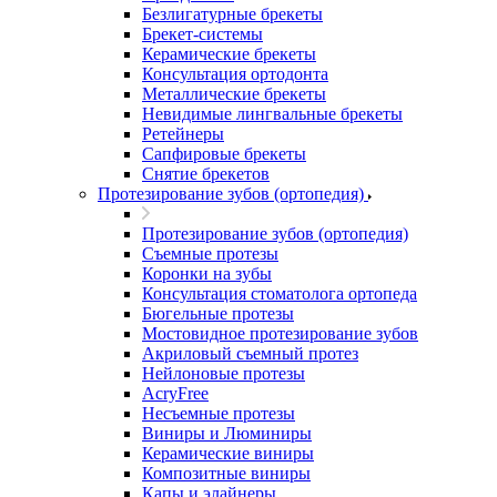
Безлигатурные брекеты
Брекет-системы
Керамические брекеты
Консультация ортодонта
Металлические брекеты
Невидимые лингвальные брекеты
Ретейнеры
Сапфировые брекеты
Снятие брекетов
Протезирование зубов (ортопедия)
Протезирование зубов (ортопедия)
Съемные протезы
Коронки на зубы
Консультация стоматолога ортопеда
Бюгельные протезы
Мостовидное протезирование зубов
Акриловый съемный протез
Нейлоновые протезы
AcryFree
Несъемные протезы
Виниры и Люминиры
Керамические виниры
Композитные виниры
Капы и элайнеры