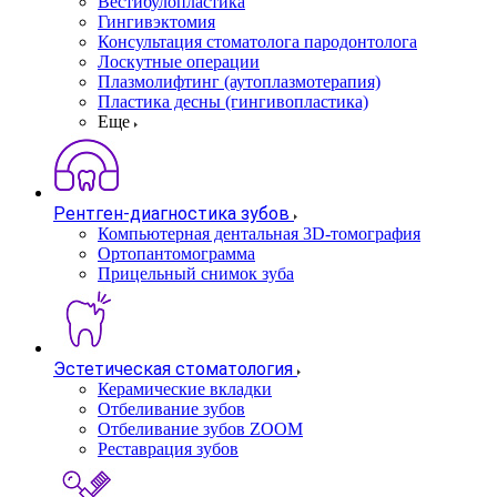
Вестибулопластика
Гингивэктомия
Консультация стоматолога пародонтолога
Лоскутные операции
Плазмолифтинг (аутоплазмотерапия)
Пластика десны (гингивопластика)
Еще
Рентген-диагностика зубов
Компьютерная дентальная 3D-томография
Ортопантомограмма
Прицельный снимок зуба
Эстетическая стоматология
Керамические вкладки
Отбеливание зубов
Отбеливание зубов ZOOM
Реставрация зубов