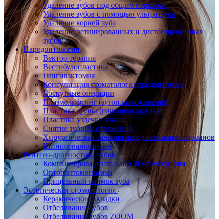
Удаление зубов под общим наркозом
Удаление зубов с помощью ультразвука
Удаление корней зуба
Удаление ретинированных и дистопированных
зубов
Пародонтология
Вектор-терапия
Вестибулопластика
Гингивэктомия
Консультация стоматолога пародонтолога
Лоскутные операции
Плазмолифтинг (аутоплазмотерапия)
Пластика десны (гингивопластика)
Пластика уздечки языка
Снятие зубных отложений
Хирургическая санация пародонтальных карманов
Шинирование зубов
Рентген-диагностика зубов
Компьютерная дентальная 3D-томография
Ортопантомограмма
Прицельный снимок зуба
Эстетическая стоматология
Керамические вкладки
Отбеливание зубов
Отбеливание зубов ZOOM