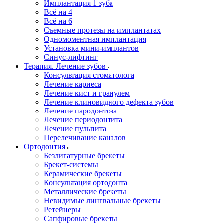
Имплантация 1 зуба
Всё на 4
Всё на 6
Съемные протезы на имплантатах
Одномоментная имплантация
Установка мини-имплантов
Синус-лифтинг
Терапия. Лечение зубов
Консультация стоматолога
Лечение кариеса
Лечение кист и гранулем
Лечение клиновидного дефекта зубов
Лечение пародонтоза
Лечение периодонтита
Лечение пульпита
Перелечивание каналов
Ортодонтия
Безлигатурные брекеты
Брекет-системы
Керамические брекеты
Консультация ортодонта
Металлические брекеты
Невидимые лингвальные брекеты
Ретейнеры
Сапфировые брекеты