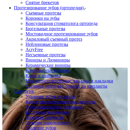
Снятие брекетов
Протезирование зубов (ортопедия)
Съемные протезы
Коронки на зубы
Консультация стоматолога ортопеда
Бюгельные протезы
Мостовидное протезирование зубов
Акриловый съемный протез
Нейлоновые протезы
AcryFree
Несъемные протезы
Виниры и Люминиры
Керамические виниры
Композитные виниры
Капы и элайнеры
Микропротезирование: вкладки и накладки
Съемные протезы с опорой на импланты
Хирургия
Удаление зубов мудрости
Консультация стоматолога хирурга
Зубосохраняющие операции
Иссечение капюшона
Лазерная хирургия
Лечение пародонтита
Удаление зубов