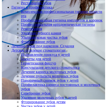
Реставрация зубов
Гигиена и профилактика
Комплексная профессиональная гигиена полости
рта
Профессиональная гигиена имплантов и коронок
Профессиональная ортодонтическая гигиена
Ремотерапия
Удаление зубного камня
Ультразвуковая чистка зубов
Фторирование зубов
Лечение зубов под наркозом, Седация
Детское отделение стоматологии
Исправление прикуса у детей
Брекеты для детей
Герметизация фиссур
Консультация детского стоматолога
Лечение кариеса молочных зубов
Лечение пульпита молочных зубов
Панорамный снимок зубов у детей
Профилактика кариеса постоянных и молочных
зубов
Серебрение зубов
Удаление молочных зубов у детей
Фторирование зубов детям
Чистка зубов у детей