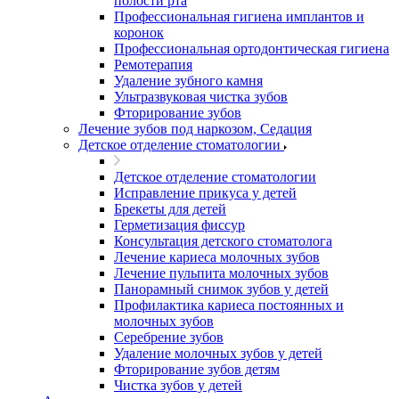
полости рта
Профессиональная гигиена имплантов и
коронок
Профессиональная ортодонтическая гигиена
Ремотерапия
Удаление зубного камня
Ультразвуковая чистка зубов
Фторирование зубов
Лечение зубов под наркозом, Седация
Детское отделение стоматологии
Детское отделение стоматологии
Исправление прикуса у детей
Брекеты для детей
Герметизация фиссур
Консультация детского стоматолога
Лечение кариеса молочных зубов
Лечение пульпита молочных зубов
Панорамный снимок зубов у детей
Профилактика кариеса постоянных и
молочных зубов
Серебрение зубов
Удаление молочных зубов у детей
Фторирование зубов детям
Чистка зубов у детей