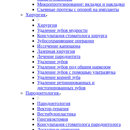
Микропротезирование: вкладки и накладки
Съемные протезы с опорой на импланты
Хирургия
Хирургия
Удаление зубов мудрости
Консультация стоматолога хирурга
Зубосохраняющие операции
Иссечение капюшона
Лазерная хирургия
Лечение пародонтита
Удаление зубов
Удаление зубов под общим наркозом
Удаление зубов с помощью ультразвука
Удаление корней зуба
Удаление ретинированных и
дистопированных зубов
Пародонтология
Пародонтология
Вектор-терапия
Вестибулопластика
Гингивэктомия
Консультация стоматолога пародонтолога
Лоскутные операции