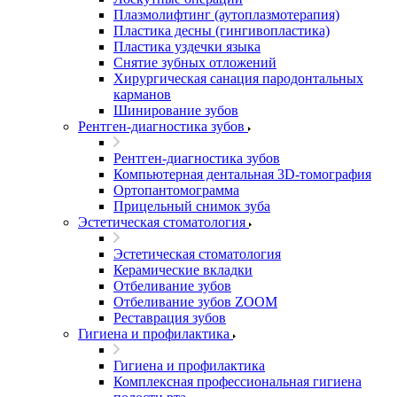
Плазмолифтинг (аутоплазмотерапия)
Пластика десны (гингивопластика)
Пластика уздечки языка
Снятие зубных отложений
Хирургическая санация пародонтальных
карманов
Шинирование зубов
Рентген-диагностика зубов
Рентген-диагностика зубов
Компьютерная дентальная 3D-томография
Ортопантомограмма
Прицельный снимок зуба
Эстетическая стоматология
Эстетическая стоматология
Керамические вкладки
Отбеливание зубов
Отбеливание зубов ZOOM
Реставрация зубов
Гигиена и профилактика
Гигиена и профилактика
Комплексная профессиональная гигиена