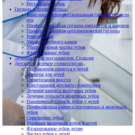
Реставрация зубов
Гигиена и профилактика
Комплексная профессиональная гигиена полости
рта
Профессиональная гигиена имплантов и коронок
Профессиональная ортодонтическая гигиена
Ремотерапия
Удаление зубного камня
Ультразвуковая чистка зубов
Фторирование зубов
Лечение зубов под наркозом, Седация
Детское отделение стоматологии
Исправление прикуса у детей
Брекеты для детей
Герметизация фиссур
Консультация детского стоматолога
Лечение кариеса молочных зубов
Лечение пульпита молочных зубов
Панорамный снимок зубов у детей
Профилактика кариеса постоянных и молочных
зубов
Серебрение зубов
Удаление молочных зубов у детей
Фторирование зубов детям
Чистка зубов у детей