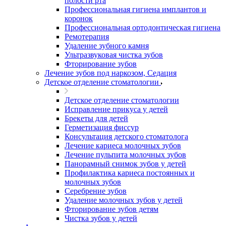
полости рта
Профессиональная гигиена имплантов и
коронок
Профессиональная ортодонтическая гигиена
Ремотерапия
Удаление зубного камня
Ультразвуковая чистка зубов
Фторирование зубов
Лечение зубов под наркозом, Седация
Детское отделение стоматологии
Детское отделение стоматологии
Исправление прикуса у детей
Брекеты для детей
Герметизация фиссур
Консультация детского стоматолога
Лечение кариеса молочных зубов
Лечение пульпита молочных зубов
Панорамный снимок зубов у детей
Профилактика кариеса постоянных и
молочных зубов
Серебрение зубов
Удаление молочных зубов у детей
Фторирование зубов детям
Чистка зубов у детей