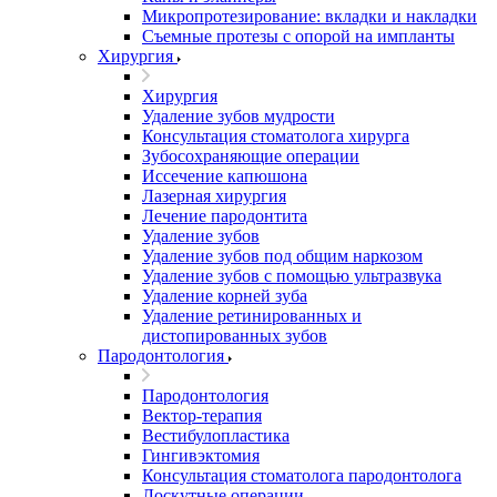
Микропротезирование: вкладки и накладки
Съемные протезы с опорой на импланты
Хирургия
Хирургия
Удаление зубов мудрости
Консультация стоматолога хирурга
Зубосохраняющие операции
Иссечение капюшона
Лазерная хирургия
Лечение пародонтита
Удаление зубов
Удаление зубов под общим наркозом
Удаление зубов с помощью ультразвука
Удаление корней зуба
Удаление ретинированных и
дистопированных зубов
Пародонтология
Пародонтология
Вектор-терапия
Вестибулопластика
Гингивэктомия
Консультация стоматолога пародонтолога
Лоскутные операции