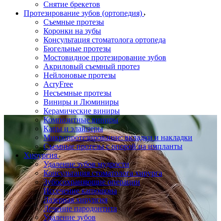
Снятие брекетов
Протезирование зубов (ортопедия)
Съемные протезы
Коронки на зубы
Консультация стоматолога ортопеда
Бюгельные протезы
Мостовидное протезирование зубов
Акриловый съемный протез
Нейлоновые протезы
AcryFree
Несъемные протезы
Виниры и Люминиры
Керамические виниры
Композитные виниры
Капы и элайнеры
Микропротезирование: вкладки и накладки
Съемные протезы с опорой на импланты
Хирургия
Удаление зубов мудрости
Консультация стоматолога хирурга
Зубосохраняющие операции
Иссечение капюшона
Лазерная хирургия
Лечение пародонтита
Удаление зубов