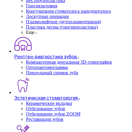
Вестибулопластика
Гингивэктомия
Консультация стоматолога пародонтолога
Лоскутные операции
Плазмолифтинг (аутоплазмотерапия)
Пластика десны (гингивопластика)
Еще
Рентген-диагностика зубов
Компьютерная дентальная 3D-томография
Ортопантомограмма
Прицельный снимок зуба
Эстетическая стоматология
Керамические вкладки
Отбеливание зубов
Отбеливание зубов ZOOM
Реставрация зубов