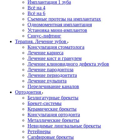
Имплантация 1 зуба
Всё на 4
Всё на 6
Съемные протезы на имплантатах
Одномоментная имплантация
Установка мини-имплантов
Синус-лифтинг
Терапия. Лечение зубов
Консультация стоматолога
Лечение кариеса
Лечение кист и гранулем
Лечение клиновидного дефекта зубов
Лечение пародонтоза
Лечение периодонтита
Лечение пульпита
Перелечивание каналов
Ортодонтия
Безлигатурные брекеты
Брекет-системы
Керамические брекеты
Консультация ортодонта
Металлические брекеты
Невидимые лингвальные брекеты
Ретейнеры
Сапфировые брекеты