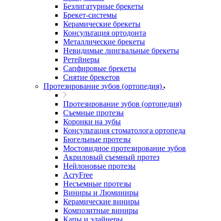
Безлигатурные брекеты
Брекет-системы
Керамические брекеты
Консультация ортодонта
Металлические брекеты
Невидимые лингвальные брекеты
Ретейнеры
Сапфировые брекеты
Снятие брекетов
Протезирование зубов (ортопедия)
Протезирование зубов (ортопедия)
Съемные протезы
Коронки на зубы
Консультация стоматолога ортопеда
Бюгельные протезы
Мостовидное протезирование зубов
Акриловый съемный протез
Нейлоновые протезы
AcryFree
Несъемные протезы
Виниры и Люминиры
Керамические виниры
Композитные виниры
Капы и элайнеры