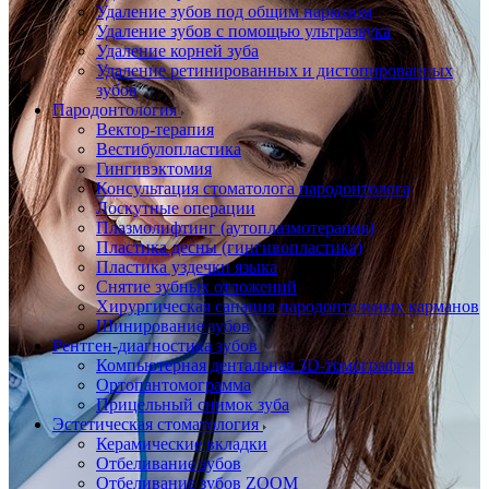
Удаление зубов под общим наркозом
Удаление зубов с помощью ультразвука
Удаление корней зуба
Удаление ретинированных и дистопированных
зубов
Пародонтология
Вектор-терапия
Вестибулопластика
Гингивэктомия
Консультация стоматолога пародонтолога
Лоскутные операции
Плазмолифтинг (аутоплазмотерапия)
Пластика десны (гингивопластика)
Пластика уздечки языка
Снятие зубных отложений
Хирургическая санация пародонтальных карманов
Шинирование зубов
Рентген-диагностика зубов
Компьютерная дентальная 3D-томография
Ортопантомограмма
Прицельный снимок зуба
Эстетическая стоматология
Керамические вкладки
Отбеливание зубов
Отбеливание зубов ZOOM