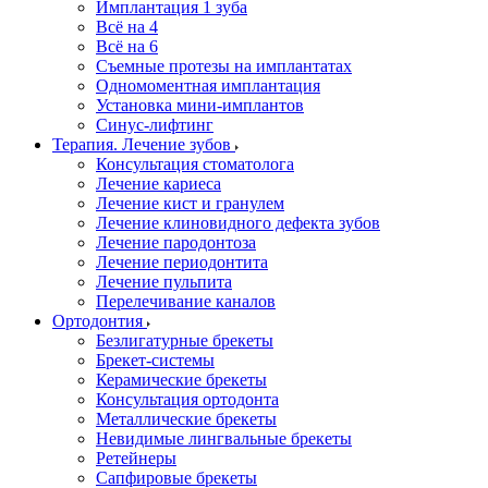
Имплантация 1 зуба
Всё на 4
Всё на 6
Съемные протезы на имплантатах
Одномоментная имплантация
Установка мини-имплантов
Синус-лифтинг
Терапия. Лечение зубов
Консультация стоматолога
Лечение кариеса
Лечение кист и гранулем
Лечение клиновидного дефекта зубов
Лечение пародонтоза
Лечение периодонтита
Лечение пульпита
Перелечивание каналов
Ортодонтия
Безлигатурные брекеты
Брекет-системы
Керамические брекеты
Консультация ортодонта
Металлические брекеты
Невидимые лингвальные брекеты
Ретейнеры
Сапфировые брекеты