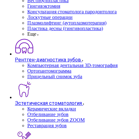
Вестибулопластика
Гингивэктомия
Консультация стоматолога пародонтолога
Лоскутные операции
Плазмолифтинг (аутоплазмотерапия)
Пластика десны (гингивопластика)
Еще
Рентген-диагностика зубов
Компьютерная дентальная 3D-томография
Ортопантомограмма
Прицельный снимок зуба
Эстетическая стоматология
Керамические вкладки
Отбеливание зубов
Отбеливание зубов ZOOM
Реставрация зубов