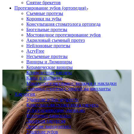
Снятие брекетов
Протезирование зубов (ортопедия)
Съемные протезы
Коронки на зубы
Консультация стоматолога ортопеда
Бюгельные протезы
Мостовидное протезирование зубов
Акриловый съемный протез
Нейлоновые протезы
AcryFree
Несъемные протезы
Виниры и Люминиры
Керамические виниры
Композитные виниры
Капы и элайнеры
Микропротезирование: вкладки и накладки
Съемные протезы с опорой на импланты
Хирургия
Удаление зубов мудрости
Консультация стоматолога хирурга
Зубосохраняющие операции
Иссечение капюшона
Лазерная хирургия
Лечение пародонтита
Удаление зубов