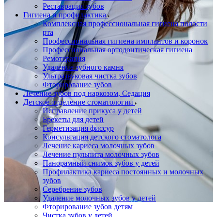
Реставрация зубов
Гигиена и профилактика
Комплексная профессиональная гигиена полости
рта
Профессиональная гигиена имплантов и коронок
Профессиональная ортодонтическая гигиена
Ремотерапия
Удаление зубного камня
Ультразвуковая чистка зубов
Фторирование зубов
Лечение зубов под наркозом, Седация
Детское отделение стоматологии
Исправление прикуса у детей
Брекеты для детей
Герметизация фиссур
Консультация детского стоматолога
Лечение кариеса молочных зубов
Лечение пульпита молочных зубов
Панорамный снимок зубов у детей
Профилактика кариеса постоянных и молочных
зубов
Серебрение зубов
Удаление молочных зубов у детей
Фторирование зубов детям
Чистка зубов у детей