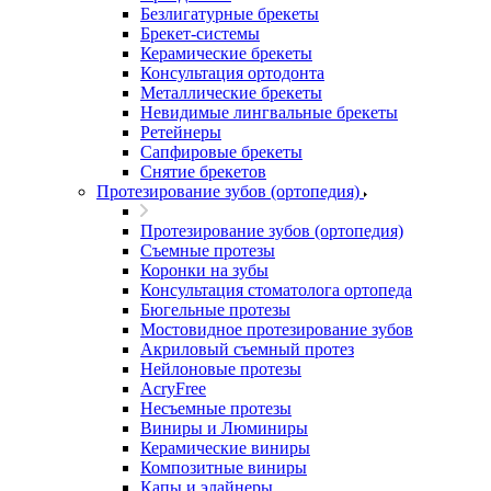
Безлигатурные брекеты
Брекет-системы
Керамические брекеты
Консультация ортодонта
Металлические брекеты
Невидимые лингвальные брекеты
Ретейнеры
Сапфировые брекеты
Снятие брекетов
Протезирование зубов (ортопедия)
Протезирование зубов (ортопедия)
Съемные протезы
Коронки на зубы
Консультация стоматолога ортопеда
Бюгельные протезы
Мостовидное протезирование зубов
Акриловый съемный протез
Нейлоновые протезы
AcryFree
Несъемные протезы
Виниры и Люминиры
Керамические виниры
Композитные виниры
Капы и элайнеры