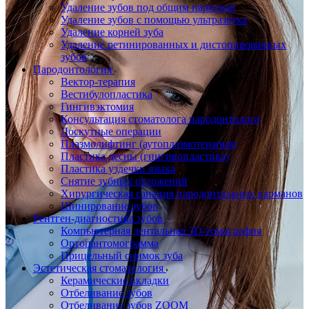
Удаление зубов под общим наркозом
Удаление зубов с помощью ультразвука
Удаление корней зуба
Удаление ретинированных и дистопированных
зубов
Пародонтология
Вектор-терапия
Вестибулопластика
Гингивэктомия
Консультация стоматолога пародонтолога
Лоскутные операции
Плазмолифтинг (аутоплазмотерапия)
Пластика десны (гингивопластика)
Пластика уздечки языка
Снятие зубных отложений
Хирургическая санация пародонтальных карманов
Шинирование зубов
Рентген-диагностика зубов
Компьютерная дентальная 3D-томография
Ортопантомограмма
Прицельный снимок зуба
Эстетическая стоматология
Керамические вкладки
Отбеливание зубов
Отбеливание зубов ZOOM