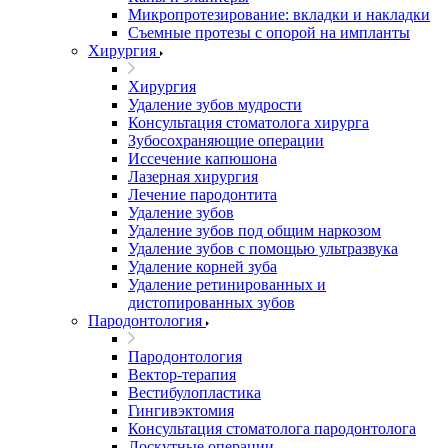
Микропротезирование: вкладки и накладки
Съемные протезы с опорой на импланты
Хирургия
Хирургия
Удаление зубов мудрости
Консультация стоматолога хирурга
Зубосохраняющие операции
Иссечение капюшона
Лазерная хирургия
Лечение пародонтита
Удаление зубов
Удаление зубов под общим наркозом
Удаление зубов с помощью ультразвука
Удаление корней зуба
Удаление ретинированных и
дистопированных зубов
Пародонтология
Пародонтология
Вектор-терапия
Вестибулопластика
Гингивэктомия
Консультация стоматолога пародонтолога
Лоскутные операции