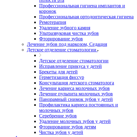
полости рта
Профессиональная гигиена имплантов и
коронок
Профессиональная ортодонтическая гигиена
Ремотерапия
Удаление зубного камня
Ультразвуковая чистка зубов
Фторирование зубов
Лечение зубов под наркозом, Седация
Детское отделение стоматологии
Детское отделение стоматологии
Исправление прикуса у детей
Брекеты для детей
Герметизация фиссур
Консультация детского стоматолога
Лечение кариеса молочных зубов
Лечение пульпита молочных зубов
Панорамный снимок зубов у детей
Профилактика кариеса постоянных и
молочных зубов
Серебрение зубов
Удаление молочных зубов у детей
Фторирование зубов детям
Чистка зубов у детей