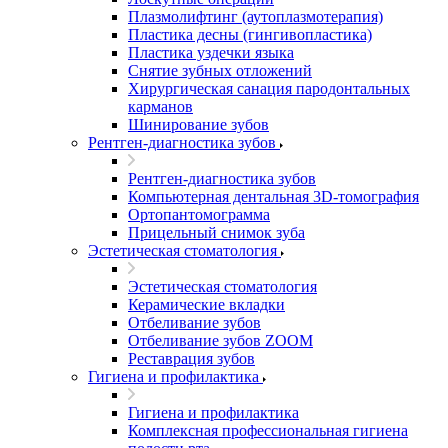
Плазмолифтинг (аутоплазмотерапия)
Пластика десны (гингивопластика)
Пластика уздечки языка
Снятие зубных отложений
Хирургическая санация пародонтальных
карманов
Шинирование зубов
Рентген-диагностика зубов
Рентген-диагностика зубов
Компьютерная дентальная 3D-томография
Ортопантомограмма
Прицельный снимок зуба
Эстетическая стоматология
Эстетическая стоматология
Керамические вкладки
Отбеливание зубов
Отбеливание зубов ZOOM
Реставрация зубов
Гигиена и профилактика
Гигиена и профилактика
Комплексная профессиональная гигиена