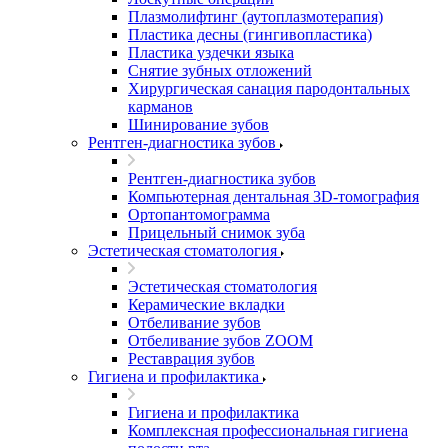
Плазмолифтинг (аутоплазмотерапия)
Пластика десны (гингивопластика)
Пластика уздечки языка
Снятие зубных отложений
Хирургическая санация пародонтальных
карманов
Шинирование зубов
Рентген-диагностика зубов
Рентген-диагностика зубов
Компьютерная дентальная 3D-томография
Ортопантомограмма
Прицельный снимок зуба
Эстетическая стоматология
Эстетическая стоматология
Керамические вкладки
Отбеливание зубов
Отбеливание зубов ZOOM
Реставрация зубов
Гигиена и профилактика
Гигиена и профилактика
Комплексная профессиональная гигиена