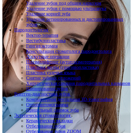
Удаление зубов под общим наркозом
Удаление зубов с помощью ультразвука
Удаление корней зуба
Удаление ретинированных и дистопированных
зубов
Пародонтология
Вектор-терапия
Вестибулопластика
Гингивэктомия
Консультация стоматолога пародонтолога
Лоскутные операции
Плазмолифтинг (аутоплазмотерапия)
Пластика десны (гингивопластика)
Пластика уздечки языка
Снятие зубных отложений
Хирургическая санация пародонтальных карманов
Шинирование зубов
Рентген-диагностика зубов
Компьютерная дентальная 3D-томография
Ортопантомограмма
Прицельный снимок зуба
Эстетическая стоматология
Керамические вкладки
Отбеливание зубов
Отбеливание зубов ZOOM