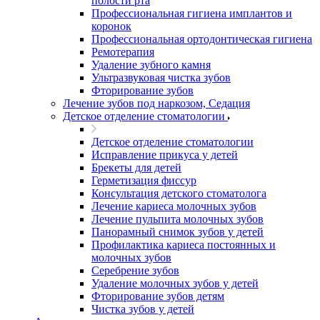
полости рта
Профессиональная гигиена имплантов и
коронок
Профессиональная ортодонтическая гигиена
Ремотерапия
Удаление зубного камня
Ультразвуковая чистка зубов
Фторирование зубов
Лечение зубов под наркозом, Седация
Детское отделение стоматологии
Детское отделение стоматологии
Исправление прикуса у детей
Брекеты для детей
Герметизация фиссур
Консультация детского стоматолога
Лечение кариеса молочных зубов
Лечение пульпита молочных зубов
Панорамный снимок зубов у детей
Профилактика кариеса постоянных и
молочных зубов
Серебрение зубов
Удаление молочных зубов у детей
Фторирование зубов детям
Чистка зубов у детей