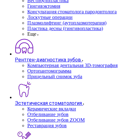
Вестибулопластика
Гингивэктомия
Консультация стоматолога пародонтолога
Лоскутные операции
Плазмолифтинг (аутоплазмотерапия)
Пластика десны (гингивопластика)
Еще
Рентген-диагностика зубов
Компьютерная дентальная 3D-томография
Ортопантомограмма
Прицельный снимок зуба
Эстетическая стоматология
Керамические вкладки
Отбеливание зубов
Отбеливание зубов ZOOM
Реставрация зубов