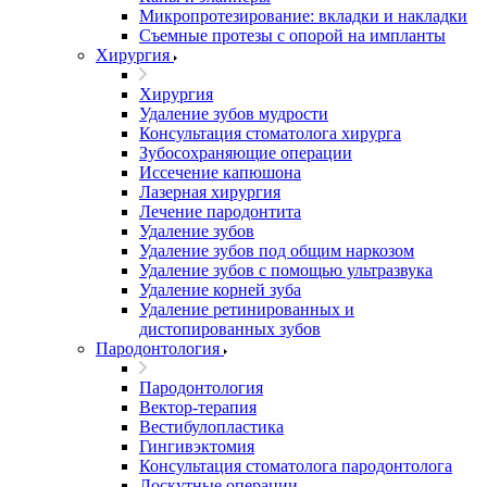
Микропротезирование: вкладки и накладки
Съемные протезы с опорой на импланты
Хирургия
Хирургия
Удаление зубов мудрости
Консультация стоматолога хирурга
Зубосохраняющие операции
Иссечение капюшона
Лазерная хирургия
Лечение пародонтита
Удаление зубов
Удаление зубов под общим наркозом
Удаление зубов с помощью ультразвука
Удаление корней зуба
Удаление ретинированных и
дистопированных зубов
Пародонтология
Пародонтология
Вектор-терапия
Вестибулопластика
Гингивэктомия
Консультация стоматолога пародонтолога
Лоскутные операции