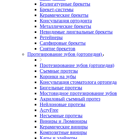
Безлигатурные брекеты
Брекет-системы
Керамические брекеты
Консультация ортодонта
Металлические брекеты
Невидимые лингвальные брекеты
Ретейнеры
Сапфировые брекеты
Снятие брекетов
Протезирование зубов (ортопедия)
Протезирование зубов (ортопедия)
Съемные протезы
Коронки на зубы
Консультация стоматолога ортопеда
Бюгельные протезы
Мостовидное протезирование зубов
Акриловый съемный протез
Нейлоновые протезы
AcryFree
Несъемные протезы
Виниры и Люминиры
Керамические виниры
Композитные виниры
Капы и элайнеры