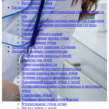
Реставрация зубов
Гигиена и профилактика
Комплексная профессиональная гигиена полости
рта
Профессиональная гигиена имплантов и коронок
Профессиональная ортодонтическая гигиена
Ремотерапия
Удаление зубного камня
Ультразвуковая чистка зубов
Фторирование зубов
Лечение зубов под наркозом, Седация
Детское отделение стоматологии
Исправление прикуса у детей
Брекеты для детей
Герметизация фиссур
Консультация детского стоматолога
Лечение кариеса молочных зубов
Лечение пульпита молочных зубов
Панорамный снимок зубов у детей
Профилактика кариеса постоянных и молочных
зубов
Серебрение зубов
Удаление молочных зубов у детей
Фторирование зубов детям
Чистка зубов у детей