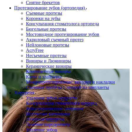
Снятие брекетов
Протезирование зубов (ортопедия)
Съемные протезы
Коронки на зубы
Консультация стоматолога ортопеда
Бюгельные протезы
Мостовидное протезирование зубов
Акриловый съемный протез
Нейлоновые протезы
AcryFree
Несъемные протезы
Виниры и Люминиры
Керамические виниры
Композитные виниры
Капы и элайнеры
Микропротезирование: вкладки и накладки
Съемные протезы с опорой на импланты
Хирургия
Удаление зубов мудрости
Консультация стоматолога хирурга
Зубосохраняющие операции
Иссечение капюшона
Лазерная хирургия
Лечение пародонтита
Удаление зубов