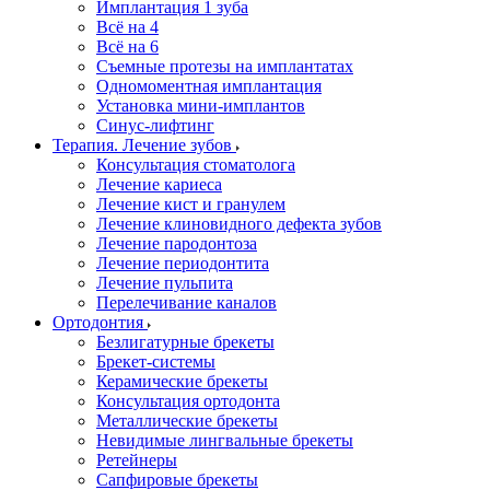
Имплантация 1 зуба
Всё на 4
Всё на 6
Съемные протезы на имплантатах
Одномоментная имплантация
Установка мини-имплантов
Синус-лифтинг
Терапия. Лечение зубов
Консультация стоматолога
Лечение кариеса
Лечение кист и гранулем
Лечение клиновидного дефекта зубов
Лечение пародонтоза
Лечение периодонтита
Лечение пульпита
Перелечивание каналов
Ортодонтия
Безлигатурные брекеты
Брекет-системы
Керамические брекеты
Консультация ортодонта
Металлические брекеты
Невидимые лингвальные брекеты
Ретейнеры
Сапфировые брекеты