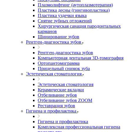
Плазмолифтинг (аутоплазмотерапия)
Пластика десны (гингивопластика)
Пластика уздечки языка
Снятие зубных отложений
Хирургическая санация пародонтальных
карманов
Шинирование зубов
Рентген-диагностика зубов
Рентген-диагностика зубов
Компьютерная дентальная 3D-томография
Ортопантомограмма
Прицельный снимок зуба
Эстетическая стоматология
Эстетическая стоматология
Керамические вкладки
Отбеливание зубов
Отбеливание зубов ZOOM
Реставрация зубов
Гигиена и профилактика
Гигиена и профилактика
Комплексная профессиональная гигиена