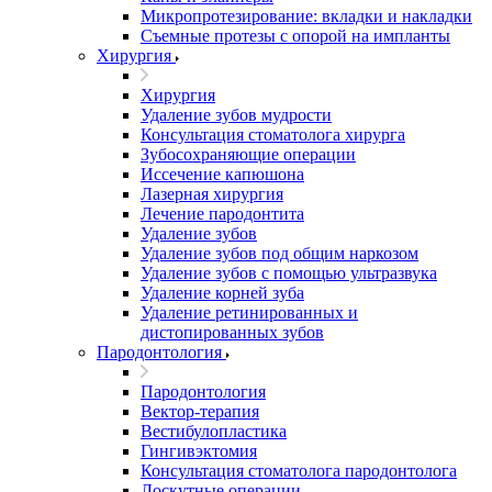
Микропротезирование: вкладки и накладки
Съемные протезы с опорой на импланты
Хирургия
Хирургия
Удаление зубов мудрости
Консультация стоматолога хирурга
Зубосохраняющие операции
Иссечение капюшона
Лазерная хирургия
Лечение пародонтита
Удаление зубов
Удаление зубов под общим наркозом
Удаление зубов с помощью ультразвука
Удаление корней зуба
Удаление ретинированных и
дистопированных зубов
Пародонтология
Пародонтология
Вектор-терапия
Вестибулопластика
Гингивэктомия
Консультация стоматолога пародонтолога
Лоскутные операции