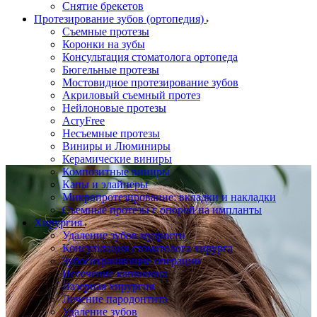
Снятие брекетов
Протезирование зубов (ортопедия)
Съемные протезы
Коронки на зубы
Консультация стоматолога ортопеда
Бюгельные протезы
Мостовидное протезирование зубов
Акриловый съемный протез
Нейлоновые протезы
AcryFree
Несъемные протезы
Виниры и Люминиры
Керамические виниры
Композитные виниры
Капы и элайнеры
Микропротезирование: вкладки и накладки
Съемные протезы с опорой на импланты
Хирургия
Удаление зубов мудрости
Консультация стоматолога хирурга
Зубосохраняющие операции
Иссечение капюшона
Лазерная хирургия
Лечение пародонтита
Удаление зубов