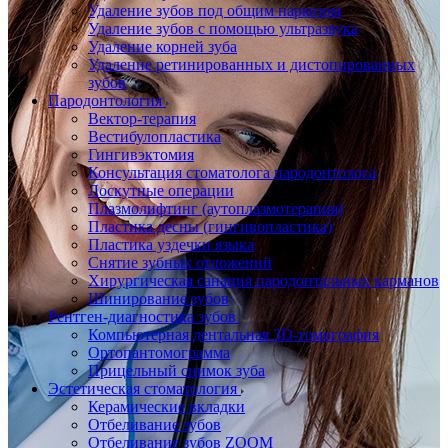
Удаление зубов под общим наркозом
Удаление зубов с помощью ультразвука
Удаление корней зуба
Удаление ретинированных и дистопированных
зубов
Пародонтология
Вектор-терапия
Вестибулопластика
Гингивэктомия
Консультация стоматолога пародонтолога
Лоскутные операции
Плазмолифтинг (аутоплазмотерапия)
Пластика десны (гингивопластика)
Пластика уздечки языка
Снятие зубных отложений
Хирургическая санация пародонтальных карманов
Шинирование зубов
Рентген-диагностика зубов
Компьютерная дентальная 3D-томография
Ортопантомограмма
Прицельный снимок зуба
Эстетическая стоматология
Керамические вкладки
Отбеливание зубов
Отбеливание зубов ZOOM