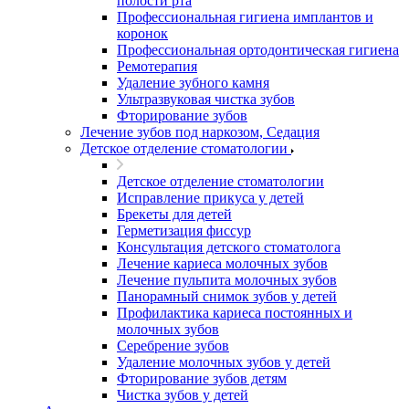
полости рта
Профессиональная гигиена имплантов и
коронок
Профессиональная ортодонтическая гигиена
Ремотерапия
Удаление зубного камня
Ультразвуковая чистка зубов
Фторирование зубов
Лечение зубов под наркозом, Седация
Детское отделение стоматологии
Детское отделение стоматологии
Исправление прикуса у детей
Брекеты для детей
Герметизация фиссур
Консультация детского стоматолога
Лечение кариеса молочных зубов
Лечение пульпита молочных зубов
Панорамный снимок зубов у детей
Профилактика кариеса постоянных и
молочных зубов
Серебрение зубов
Удаление молочных зубов у детей
Фторирование зубов детям
Чистка зубов у детей