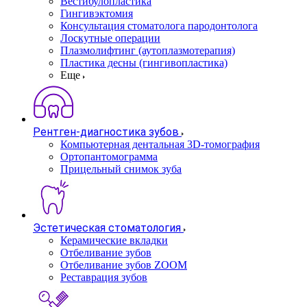
Вестибулопластика
Гингивэктомия
Консультация стоматолога пародонтолога
Лоскутные операции
Плазмолифтинг (аутоплазмотерапия)
Пластика десны (гингивопластика)
Еще
Рентген-диагностика зубов
Компьютерная дентальная 3D-томография
Ортопантомограмма
Прицельный снимок зуба
Эстетическая стоматология
Керамические вкладки
Отбеливание зубов
Отбеливание зубов ZOOM
Реставрация зубов