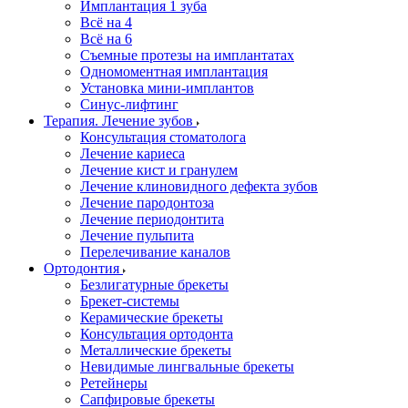
Имплантация 1 зуба
Всё на 4
Всё на 6
Съемные протезы на имплантатах
Одномоментная имплантация
Установка мини-имплантов
Синус-лифтинг
Терапия. Лечение зубов
Консультация стоматолога
Лечение кариеса
Лечение кист и гранулем
Лечение клиновидного дефекта зубов
Лечение пародонтоза
Лечение периодонтита
Лечение пульпита
Перелечивание каналов
Ортодонтия
Безлигатурные брекеты
Брекет-системы
Керамические брекеты
Консультация ортодонта
Металлические брекеты
Невидимые лингвальные брекеты
Ретейнеры
Сапфировые брекеты