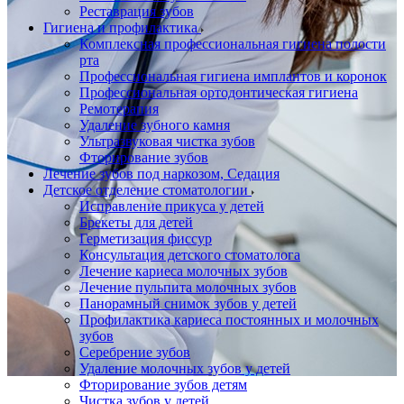
Реставрация зубов
Гигиена и профилактика
Комплексная профессиональная гигиена полости
рта
Профессиональная гигиена имплантов и коронок
Профессиональная ортодонтическая гигиена
Ремотерапия
Удаление зубного камня
Ультразвуковая чистка зубов
Фторирование зубов
Лечение зубов под наркозом, Седация
Детское отделение стоматологии
Исправление прикуса у детей
Брекеты для детей
Герметизация фиссур
Консультация детского стоматолога
Лечение кариеса молочных зубов
Лечение пульпита молочных зубов
Панорамный снимок зубов у детей
Профилактика кариеса постоянных и молочных
зубов
Серебрение зубов
Удаление молочных зубов у детей
Фторирование зубов детям
Чистка зубов у детей