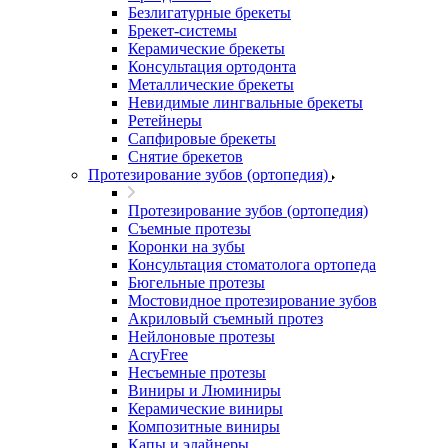
Безлигатурные брекеты
Брекет-системы
Керамические брекеты
Консультация ортодонта
Металлические брекеты
Невидимые лингвальные брекеты
Ретейнеры
Сапфировые брекеты
Снятие брекетов
Протезирование зубов (ортопедия)
Протезирование зубов (ортопедия)
Съемные протезы
Коронки на зубы
Консультация стоматолога ортопеда
Бюгельные протезы
Мостовидное протезирование зубов
Акриловый съемный протез
Нейлоновые протезы
AcryFree
Несъемные протезы
Виниры и Люминиры
Керамические виниры
Композитные виниры
Капы и элайнеры