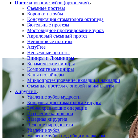
Протезирование зубов (ортопедия)
Съемные протезы
Коронки на зубы
Консультация стоматолога ортопеда
Бюгельные протезы
Мостовидное протезирование зубов
Акриловый съемный протез
Нейлоновые протезы
AcryFree
Несъемные протезы
Виниры и Люминиры
Керамические виниры
Композитные виниры
Капы и элайнеры
Микропротезирование: вкладки и накладки
Съемные протезы с опорой на импланты
Хирургия
Удаление зубов мудрости
Консультация стоматолога хирурга
Зубосохраняющие операции
Иссечение капюшона
Лазерная хирургия
Лечение пародонтита
Удаление зубов
Удаление зубов под общим наркозом