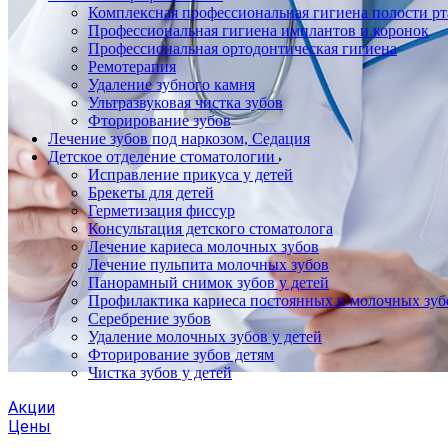
Комплексная профессиональная гигиена полости рт
Профессиональная гигиена имплантов и коронок
Профессиональная ортодонтическая гигиена
Ремотерапия
Удаление зубного камня
Ультразвуковая чистка зубов
Фторирование зубов
Лечение зубов под наркозом, Седация
Детское отделение стоматологии
Исправление прикуса у детей
Брекеты для детей
Герметизация фиссур
Консультация детского стоматолога
Лечение кариеса молочных зубов
Лечение пульпита молочных зубов
Панорамный снимок зубов у детей
Профилактика кариеса постоянных и молочных зуб
Серебрение зубов
Удаление молочных зубов у детей
Фторирование зубов детям
Чистка зубов у детей
Акции
Цены