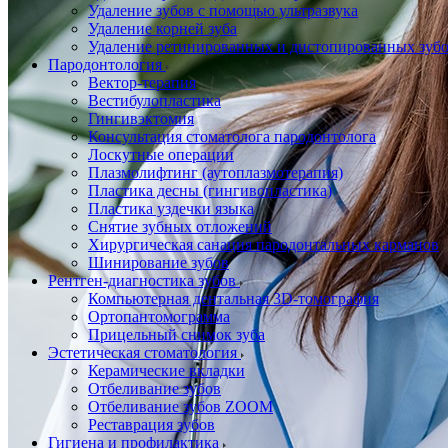
Удаление зубов с помощью ультразвука
Удаление корней зуба
Удаление ретинированных и дистопированных зуб
Пародонтология
Вектор-терапия
Вестибулопластика
Гингивэктомия
Консультация стоматолога пародонтолога
Лоскутные операции
Плазмолифтинг (аутоплазмотерапия)
Пластика десны (гингивопластика)
Пластика уздечки языка
Снятие зубных отложений
Хирургическая санация пародонтальных карманов
Шинирование зубов
Рентген-диагностика зубов
Компьютерная дентальная 3D-томография
Ортопантомограмма
Прицельный снимок зуба
Эстетическая стоматология
Керамические вкладки
Отбеливание зубов
Отбеливание зубов ZOOM
Реставрация зубов
Гигиена и профилактика