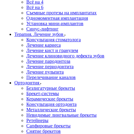
Всё на 4
Всё на 6
Съемные протезы на имплантатах
Одномоментная имплантация
Установка мини-имплантов
Синус-лифтинг
Терапия. Лечение зубов
Консультация стоматолога
Лечение кариеса
Лечение кист и гранулем
Лечение клиновидного дефекта зубов
Лечение пародонтоза
Лечение периодонтита
Лечение пульпита
Перелечивание каналов
Ортодонтия
Безлигатурные брекеты
Брекет-системы
Керамические брекеты
Консультация ортодонта
Металлические брекеты
Невидимые лингвальные брекеты
Ретейнеры
Сапфировые брекеты
Снятие брекетов