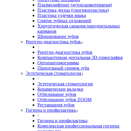
Плазмолифтинг (аутоплазмотерапия)
Пластика десны (гингивопластика)
Пластика уздечки языка
Снятие зубных отложений
Хирургическая санация пародонтальных
карманов
Шинирование зубов
Рентген-диагностика зубов
Рентген-диагностика зубов
Компьютерная дентальная 3D-томография
Ортопантомограмма
Прицельный снимок зуба
Эстетическая стоматология
Эстетическая стоматология
Керамические вкладки
Отбеливание зубов
Отбеливание зубов ZOOM
Реставрация зубов
Гигиена и профилактика
Гигиена и профилактика
Комплексная профессиональная гигиена