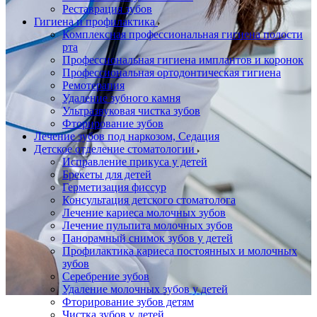
Реставрация зубов
Гигиена и профилактика
Комплексная профессиональная гигиена полости
рта
Профессиональная гигиена имплантов и коронок
Профессиональная ортодонтическая гигиена
Ремотерапия
Удаление зубного камня
Ультразвуковая чистка зубов
Фторирование зубов
Лечение зубов под наркозом, Седация
Детское отделение стоматологии
Исправление прикуса у детей
Брекеты для детей
Герметизация фиссур
Консультация детского стоматолога
Лечение кариеса молочных зубов
Лечение пульпита молочных зубов
Панорамный снимок зубов у детей
Профилактика кариеса постоянных и молочных
зубов
Серебрение зубов
Удаление молочных зубов у детей
Фторирование зубов детям
Чистка зубов у детей