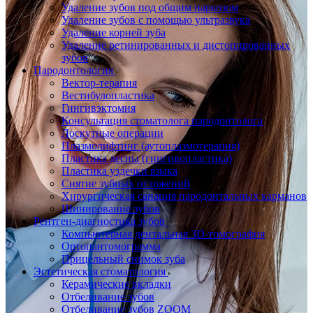
Удаление зубов под общим наркозом
Удаление зубов с помощью ультразвука
Удаление корней зуба
Удаление ретинированных и дистопированных
зубов
Пародонтология
Вектор-терапия
Вестибулопластика
Гингивэктомия
Консультация стоматолога пародонтолога
Лоскутные операции
Плазмолифтинг (аутоплазмотерапия)
Пластика десны (гингивопластика)
Пластика уздечки языка
Снятие зубных отложений
Хирургическая санация пародонтальных карманов
Шинирование зубов
Рентген-диагностика зубов
Компьютерная дентальная 3D-томография
Ортопантомограмма
Прицельный снимок зуба
Эстетическая стоматология
Керамические вкладки
Отбеливание зубов
Отбеливание зубов ZOOM