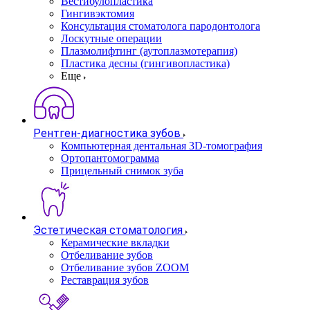
Вестибулопластика
Гингивэктомия
Консультация стоматолога пародонтолога
Лоскутные операции
Плазмолифтинг (аутоплазмотерапия)
Пластика десны (гингивопластика)
Еще
Рентген-диагностика зубов
Компьютерная дентальная 3D-томография
Ортопантомограмма
Прицельный снимок зуба
Эстетическая стоматология
Керамические вкладки
Отбеливание зубов
Отбеливание зубов ZOOM
Реставрация зубов