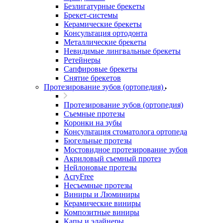
Безлигатурные брекеты
Брекет-системы
Керамические брекеты
Консультация ортодонта
Металлические брекеты
Невидимые лингвальные брекеты
Ретейнеры
Сапфировые брекеты
Снятие брекетов
Протезирование зубов (ортопедия)
Протезирование зубов (ортопедия)
Съемные протезы
Коронки на зубы
Консультация стоматолога ортопеда
Бюгельные протезы
Мостовидное протезирование зубов
Акриловый съемный протез
Нейлоновые протезы
AcryFree
Несъемные протезы
Виниры и Люминиры
Керамические виниры
Композитные виниры
Капы и элайнеры