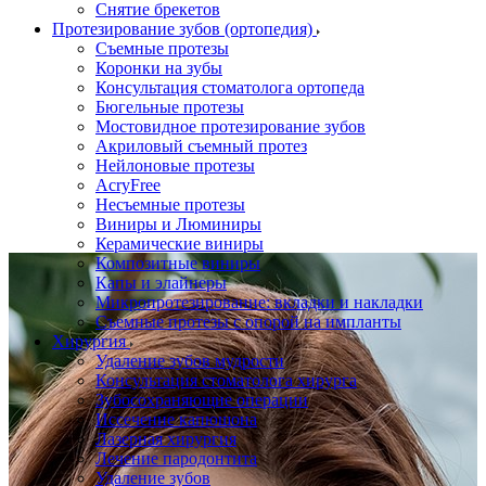
Снятие брекетов
Протезирование зубов (ортопедия)
Съемные протезы
Коронки на зубы
Консультация стоматолога ортопеда
Бюгельные протезы
Мостовидное протезирование зубов
Акриловый съемный протез
Нейлоновые протезы
AcryFree
Несъемные протезы
Виниры и Люминиры
Керамические виниры
Композитные виниры
Капы и элайнеры
Микропротезирование: вкладки и накладки
Съемные протезы с опорой на импланты
Хирургия
Удаление зубов мудрости
Консультация стоматолога хирурга
Зубосохраняющие операции
Иссечение капюшона
Лазерная хирургия
Лечение пародонтита
Удаление зубов