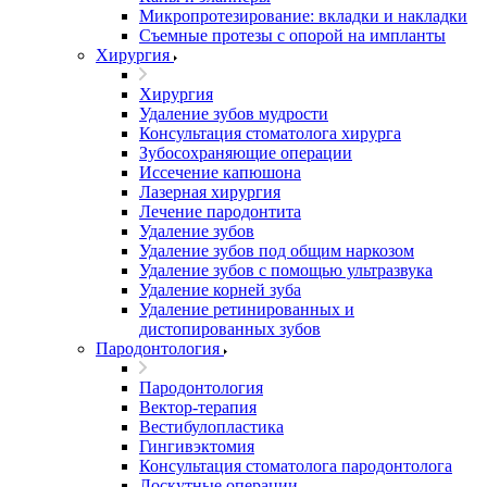
Микропротезирование: вкладки и накладки
Съемные протезы с опорой на импланты
Хирургия
Хирургия
Удаление зубов мудрости
Консультация стоматолога хирурга
Зубосохраняющие операции
Иссечение капюшона
Лазерная хирургия
Лечение пародонтита
Удаление зубов
Удаление зубов под общим наркозом
Удаление зубов с помощью ультразвука
Удаление корней зуба
Удаление ретинированных и
дистопированных зубов
Пародонтология
Пародонтология
Вектор-терапия
Вестибулопластика
Гингивэктомия
Консультация стоматолога пародонтолога
Лоскутные операции