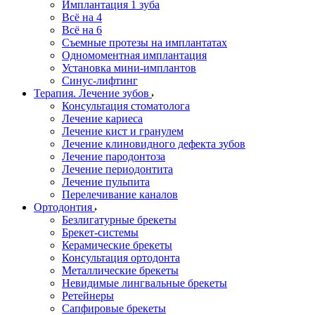
Имплантация 1 зуба
Всё на 4
Всё на 6
Съемные протезы на имплантатах
Одномоментная имплантация
Установка мини-имплантов
Синус-лифтинг
Терапия. Лечение зубов
Консультация стоматолога
Лечение кариеса
Лечение кист и гранулем
Лечение клиновидного дефекта зубов
Лечение пародонтоза
Лечение периодонтита
Лечение пульпита
Перелечивание каналов
Ортодонтия
Безлигатурные брекеты
Брекет-системы
Керамические брекеты
Консультация ортодонта
Металлические брекеты
Невидимые лингвальные брекеты
Ретейнеры
Сапфировые брекеты