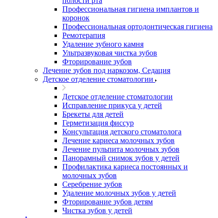
полости рта
Профессиональная гигиена имплантов и
коронок
Профессиональная ортодонтическая гигиена
Ремотерапия
Удаление зубного камня
Ультразвуковая чистка зубов
Фторирование зубов
Лечение зубов под наркозом, Седация
Детское отделение стоматологии
Детское отделение стоматологии
Исправление прикуса у детей
Брекеты для детей
Герметизация фиссур
Консультация детского стоматолога
Лечение кариеса молочных зубов
Лечение пульпита молочных зубов
Панорамный снимок зубов у детей
Профилактика кариеса постоянных и
молочных зубов
Серебрение зубов
Удаление молочных зубов у детей
Фторирование зубов детям
Чистка зубов у детей