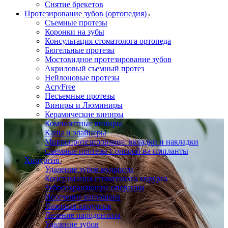
Снятие брекетов
Протезирование зубов (ортопедия)
Съемные протезы
Коронки на зубы
Консультация стоматолога ортопеда
Бюгельные протезы
Мостовидное протезирование зубов
Акриловый съемный протез
Нейлоновые протезы
AcryFree
Несъемные протезы
Виниры и Люминиры
Керамические виниры
Композитные виниры
Капы и элайнеры
Микропротезирование: вкладки и накладки
Съемные протезы с опорой на импланты
Хирургия
Удаление зубов мудрости
Консультация стоматолога хирурга
Зубосохраняющие операции
Иссечение капюшона
Лазерная хирургия
Лечение пародонтита
Удаление зубов