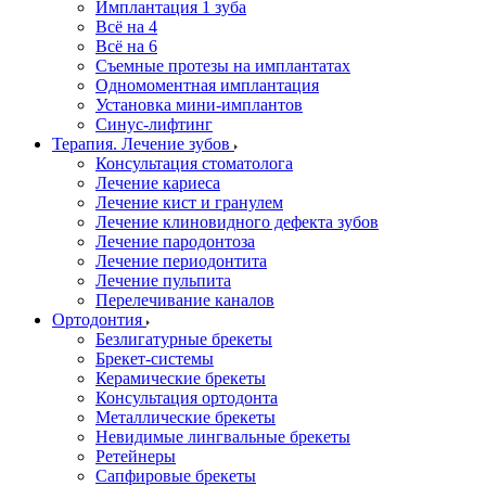
Имплантация 1 зуба
Всё на 4
Всё на 6
Съемные протезы на имплантатах
Одномоментная имплантация
Установка мини-имплантов
Синус-лифтинг
Терапия. Лечение зубов
Консультация стоматолога
Лечение кариеса
Лечение кист и гранулем
Лечение клиновидного дефекта зубов
Лечение пародонтоза
Лечение периодонтита
Лечение пульпита
Перелечивание каналов
Ортодонтия
Безлигатурные брекеты
Брекет-системы
Керамические брекеты
Консультация ортодонта
Металлические брекеты
Невидимые лингвальные брекеты
Ретейнеры
Сапфировые брекеты