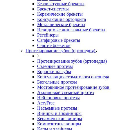
Безлигатурные брекеты
Брекет-системы
Керамические брекеты
Консультация ортодонта
Металлические брекеты
Невидимые лингвальные брекеты
Ретейнеры
Сапфировые брекеты
Снятие брекетов
Протезирование зубов (ортопедия)
Протезирование зубов (ортопедия)
Съемные протезы
Коронки на зубы
Консультация стоматолога ортопеда
Бюгельные протезы
Мостовидное протезирование зубов
Акриловый съемный протез
Нейлоновые протезы
AcryFree
Несъемные протезы
Виниры и Люминиры
Керамические виниры
Композитные виниры
Капы и элайнеры