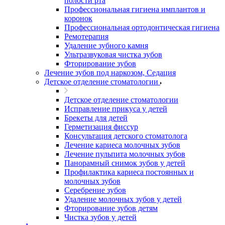
полости рта
Профессиональная гигиена имплантов и
коронок
Профессиональная ортодонтическая гигиена
Ремотерапия
Удаление зубного камня
Ультразвуковая чистка зубов
Фторирование зубов
Лечение зубов под наркозом, Седация
Детское отделение стоматологии
Детское отделение стоматологии
Исправление прикуса у детей
Брекеты для детей
Герметизация фиссур
Консультация детского стоматолога
Лечение кариеса молочных зубов
Лечение пульпита молочных зубов
Панорамный снимок зубов у детей
Профилактика кариеса постоянных и
молочных зубов
Серебрение зубов
Удаление молочных зубов у детей
Фторирование зубов детям
Чистка зубов у детей