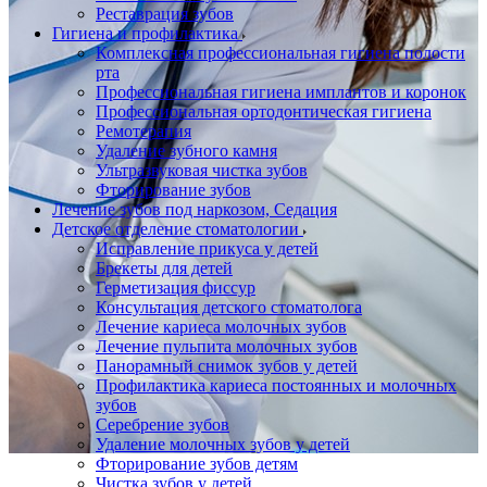
Реставрация зубов
Гигиена и профилактика
Комплексная профессиональная гигиена полости
рта
Профессиональная гигиена имплантов и коронок
Профессиональная ортодонтическая гигиена
Ремотерапия
Удаление зубного камня
Ультразвуковая чистка зубов
Фторирование зубов
Лечение зубов под наркозом, Седация
Детское отделение стоматологии
Исправление прикуса у детей
Брекеты для детей
Герметизация фиссур
Консультация детского стоматолога
Лечение кариеса молочных зубов
Лечение пульпита молочных зубов
Панорамный снимок зубов у детей
Профилактика кариеса постоянных и молочных
зубов
Серебрение зубов
Удаление молочных зубов у детей
Фторирование зубов детям
Чистка зубов у детей