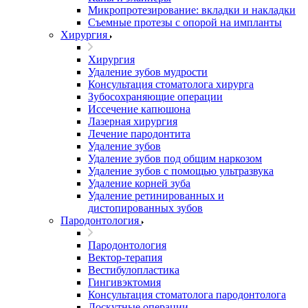
Микропротезирование: вкладки и накладки
Съемные протезы с опорой на импланты
Хирургия
Хирургия
Удаление зубов мудрости
Консультация стоматолога хирурга
Зубосохраняющие операции
Иссечение капюшона
Лазерная хирургия
Лечение пародонтита
Удаление зубов
Удаление зубов под общим наркозом
Удаление зубов с помощью ультразвука
Удаление корней зуба
Удаление ретинированных и
дистопированных зубов
Пародонтология
Пародонтология
Вектор-терапия
Вестибулопластика
Гингивэктомия
Консультация стоматолога пародонтолога
Лоскутные операции