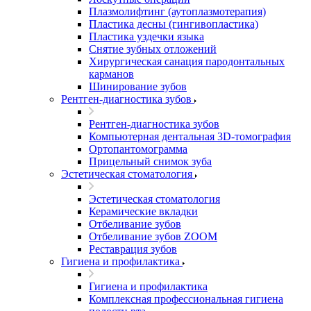
Плазмолифтинг (аутоплазмотерапия)
Пластика десны (гингивопластика)
Пластика уздечки языка
Снятие зубных отложений
Хирургическая санация пародонтальных
карманов
Шинирование зубов
Рентген-диагностика зубов
Рентген-диагностика зубов
Компьютерная дентальная 3D-томография
Ортопантомограмма
Прицельный снимок зуба
Эстетическая стоматология
Эстетическая стоматология
Керамические вкладки
Отбеливание зубов
Отбеливание зубов ZOOM
Реставрация зубов
Гигиена и профилактика
Гигиена и профилактика
Комплексная профессиональная гигиена