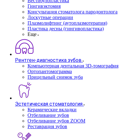
Вестибулопластика
Гингивэктомия
Консультация стоматолога пародонтолога
Лоскутные операции
Плазмолифтинг (аутоплазмотерапия)
Пластика десны (гингивопластика)
Еще
Рентген-диагностика зубов
Компьютерная дентальная 3D-томография
Ортопантомограмма
Прицельный снимок зуба
Эстетическая стоматология
Керамические вкладки
Отбеливание зубов
Отбеливание зубов ZOOM
Реставрация зубов