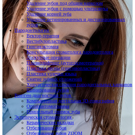
Удаление зубов под общим наркозом
Удаление зубов с помощью ультразвука
Удаление корней зуба
Удаление ретинированных и дистопированных
зубов
Пародонтология
Вектор-терапия
Вестибулопластика
Гингивэктомия
Консультация стоматолога пародонтолога
Лоскутные операции
Плазмолифтинг (аутоплазмотерапия)
Пластика десны (гингивопластика)
Пластика уздечки языка
Снятие зубных отложений
Хирургическая санация пародонтальных карманов
Шинирование зубов
Рентген-диагностика зубов
Компьютерная дентальная 3D-томография
Ортопантомограмма
Прицельный снимок зуба
Эстетическая стоматология
Керамические вкладки
Отбеливание зубов
Отбеливание зубов ZOOM